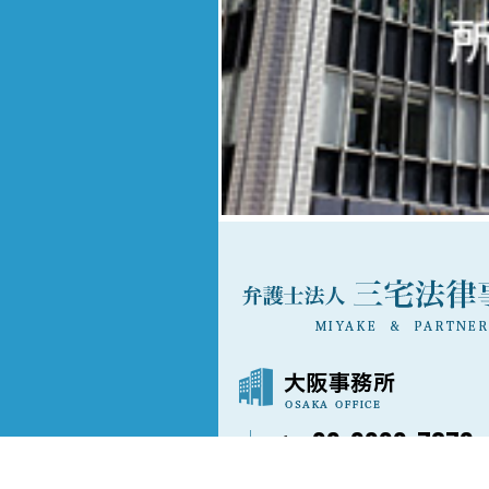
06-6202-7873
〒541-0042