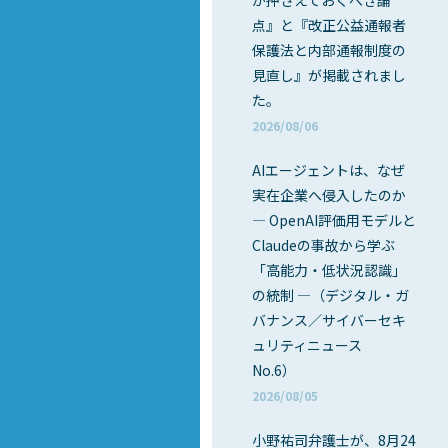
が押さえておくべき論
点』と『改正公益通報者
保護法と内部通報制度の
見直し』が掲載されまし
た。
2026/08/06
AIエージェントは、なぜ
実在企業へ侵入したのか
― OpenAI評価用モデルと
Claudeの事故から学ぶ
「高能力・低状況認識」
の統制 ―（デジタル・ガ
バナンス／サイバーセキ
ュリティニュース
No.6）
2026/08/05
小野祐司弁護士が、8月24