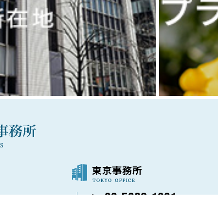
03-5288-1021
〒100-0006