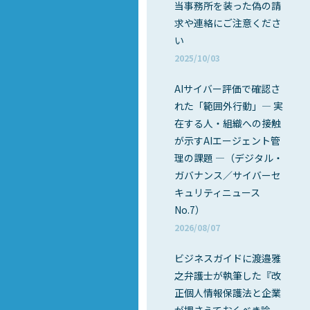
当事務所を装った偽の請
求や連絡にご注意くださ
い
2025/10/03
AIサイバー評価で確認さ
れた「範囲外行動」― 実
在する人・組織への接触
が示すAIエージェント管
理の課題 ―（デジタル・
ガバナンス／サイバーセ
キュリティニュース
No.7）
2026/08/07
ビジネスガイドに渡邉雅
之弁護士が執筆した『改
正個人情報保護法と企業