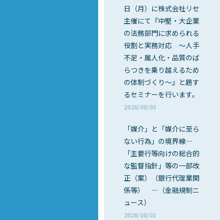
日（月）に株式会社リセ
主催にて『中堅・大企業
の法務部門に求められる
役割と実務対応 ～人手
不足・属人化・品質のば
らつきを乗り越えるため
の体制づくり～』と題す
るセミナーを行います。
2026/08/03
「媒介」と「媒介に至ら
ない行為」の境界線―
「主要行等向けの総合的
な監督指針」等の一部改
正（案）（銀行代理業関
係等） ―（金融規制ニ
ュース）
2026/08/01