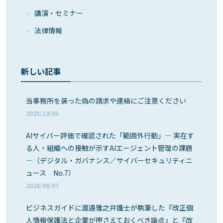
講演・セミナー
法律情報
新しい記事
当事務所を装った偽の請求や連絡にご注意ください
2025/10/03
AIサイバー評価で確認された「範囲外行動」― 実在す
る人・組織への接触が示すAIエージェント管理の課題
―（デジタル・ガバナンス／サイバーセキュリティニ
ュース No.7）
2026/08/07
ビジネスガイドに渡邉雅之弁護士が執筆した『改正個
人情報保護法と企業が押さえておくべき論点』と『改