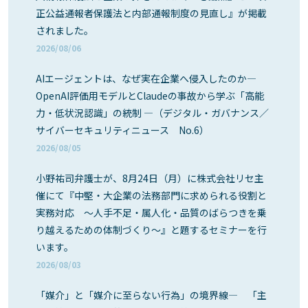
正公益通報者保護法と内部通報制度の見直し』が掲載
されました。
2026/08/06
AIエージェントは、なぜ実在企業へ侵入したのか―
OpenAI評価用モデルとClaudeの事故から学ぶ「高能
力・低状況認識」の統制 ―（デジタル・ガバナンス／
サイバーセキュリティニュース No.6）
2026/08/05
小野祐司弁護士が、8月24日（月）に株式会社リセ主
催にて『中堅・大企業の法務部門に求められる役割と
実務対応 ～人手不足・属人化・品質のばらつきを乗
り越えるための体制づくり～』と題するセミナーを行
います。
2026/08/03
「媒介」と「媒介に至らない行為」の境界線― 「主