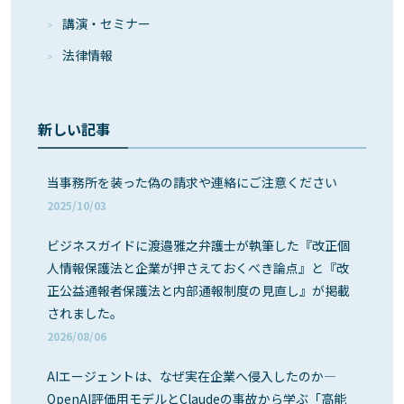
講演・セミナー
法律情報
新しい記事
当事務所を装った偽の請求や連絡にご注意ください
2025/10/03
ビジネスガイドに渡邉雅之弁護士が執筆した『改正個
人情報保護法と企業が押さえておくべき論点』と『改
正公益通報者保護法と内部通報制度の見直し』が掲載
されました。
2026/08/06
AIエージェントは、なぜ実在企業へ侵入したのか―
OpenAI評価用モデルとClaudeの事故から学ぶ「高能