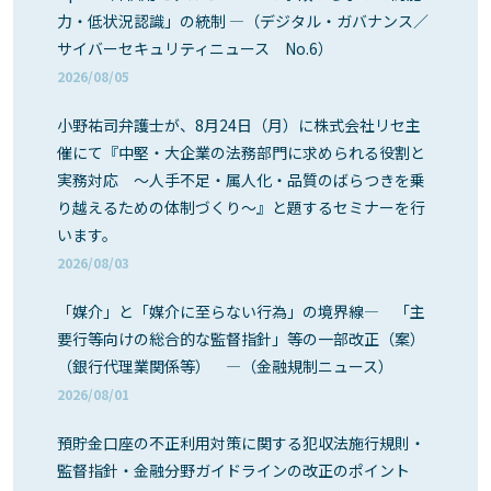
力・低状況認識」の統制 ―（デジタル・ガバナンス／
サイバーセキュリティニュース No.6）
2026/08/05
小野祐司弁護士が、8月24日（月）に株式会社リセ主
催にて『中堅・大企業の法務部門に求められる役割と
実務対応 ～人手不足・属人化・品質のばらつきを乗
り越えるための体制づくり～』と題するセミナーを行
います。
2026/08/03
「媒介」と「媒介に至らない行為」の境界線― 「主
要行等向けの総合的な監督指針」等の一部改正（案）
（銀行代理業関係等） ―（金融規制ニュース）
2026/08/01
預貯金口座の不正利用対策に関する犯収法施行規則・
監督指針・金融分野ガイドラインの改正のポイント