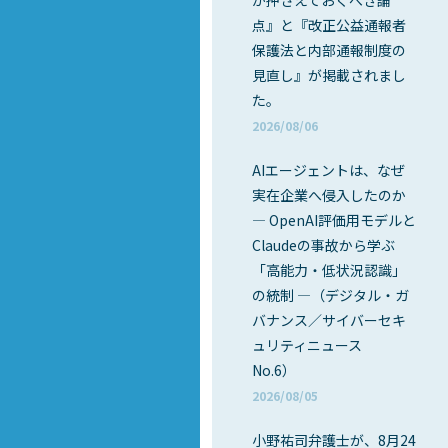
が押さえておくべき論
点』と『改正公益通報者
保護法と内部通報制度の
見直し』が掲載されまし
た。
2026/08/06
AIエージェントは、なぜ
実在企業へ侵入したのか
― OpenAI評価用モデルと
Claudeの事故から学ぶ
「高能力・低状況認識」
の統制 ―（デジタル・ガ
バナンス／サイバーセキ
ュリティニュース
No.6）
2026/08/05
小野祐司弁護士が、8月24