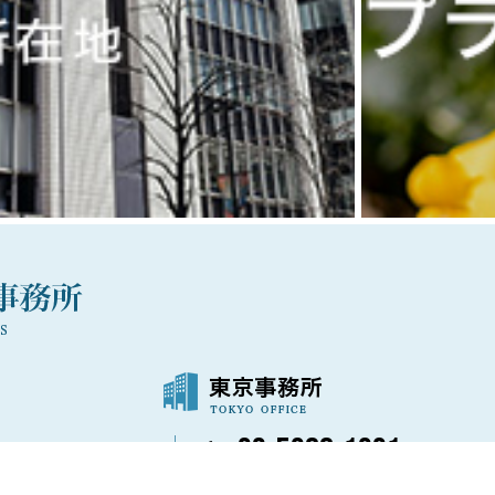
03-5288-1021
〒100-0006