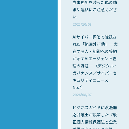
当事務所を装った偽の請
求や連絡にご注意くださ
い
2025/10/03
AIサイバー評価で確認さ
れた「範囲外行動」― 実
在する人・組織への接触
が示すAIエージェント管
理の課題 ―（デジタル・
ガバナンス／サイバーセ
キュリティニュース
No.7）
2026/08/07
ビジネスガイドに渡邉雅
之弁護士が執筆した『改
正個人情報保護法と企業