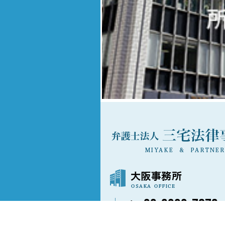
06-6202-7873
〒541-0042