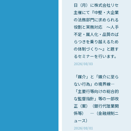
日（月）に株式会社リセ
主催にて『中堅・大企業
の法務部門に求められる
役割と実務対応 ～人手
不足・属人化・品質のば
らつきを乗り越えるため
の体制づくり～』と題す
るセミナーを行います。
2026/08/03
「媒介」と「媒介に至ら
ない行為」の境界線―
「主要行等向けの総合的
な監督指針」等の一部改
正（案）（銀行代理業関
係等） ―（金融規制ニ
ュース）
2026/08/01