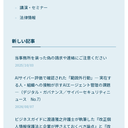
講演・セミナー
法律情報
新しい記事
当事務所を装った偽の請求や連絡にご注意ください
2025/10/03
AIサイバー評価で確認された「範囲外行動」― 実在す
る人・組織への接触が示すAIエージェント管理の課題
―（デジタル・ガバナンス／サイバーセキュリティニ
ュース No.7）
2026/08/07
ビジネスガイドに渡邉雅之弁護士が執筆した『改正個
人情報保護法と企業が押さえておくべき論点』と『改