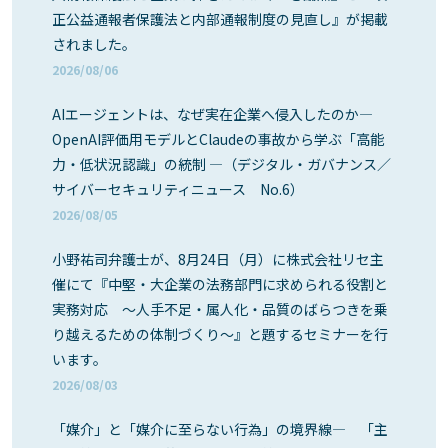
正公益通報者保護法と内部通報制度の見直し』が掲載
されました。
2026/08/06
AIエージェントは、なぜ実在企業へ侵入したのか―
OpenAI評価用モデルとClaudeの事故から学ぶ「高能
力・低状況認識」の統制 ―（デジタル・ガバナンス／
サイバーセキュリティニュース No.6）
2026/08/05
小野祐司弁護士が、8月24日（月）に株式会社リセ主
催にて『中堅・大企業の法務部門に求められる役割と
実務対応 ～人手不足・属人化・品質のばらつきを乗
り越えるための体制づくり～』と題するセミナーを行
います。
2026/08/03
「媒介」と「媒介に至らない行為」の境界線― 「主