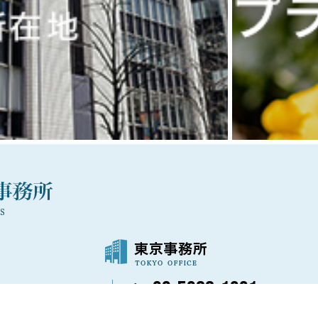
03-5288-1021
〒100-0006