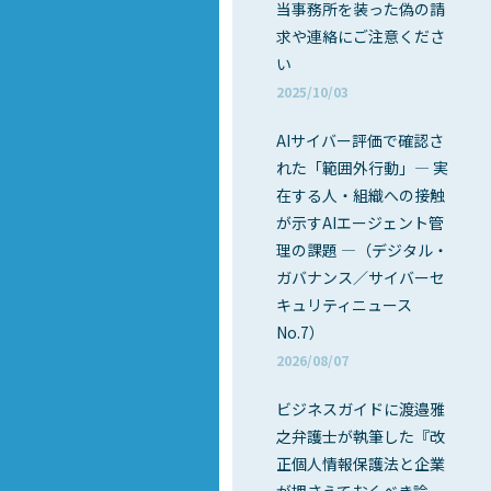
当事務所を装った偽の請
求や連絡にご注意くださ
い
2025/10/03
AIサイバー評価で確認さ
れた「範囲外行動」― 実
在する人・組織への接触
が示すAIエージェント管
理の課題 ―（デジタル・
ガバナンス／サイバーセ
キュリティニュース
No.7）
2026/08/07
ビジネスガイドに渡邉雅
之弁護士が執筆した『改
正個人情報保護法と企業