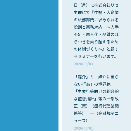
日（月）に株式会社リセ
主催にて『中堅・大企業
の法務部門に求められる
役割と実務対応 ～人手
不足・属人化・品質のば
らつきを乗り越えるため
の体制づくり～』と題す
るセミナーを行います。
2026/08/03
「媒介」と「媒介に至ら
ない行為」の境界線―
「主要行等向けの総合的
な監督指針」等の一部改
正（案）（銀行代理業関
係等） ―（金融規制ニ
ュース）
2026/08/01