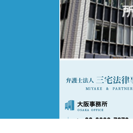
06-6202-7873
〒541-0042