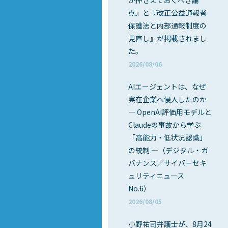
が押さえておくべき論
点』と『改正公益通報者
保護法と内部通報制度の
見直し』が掲載されまし
た。
2026/08/06
AIエージェントは、なぜ
実在企業へ侵入したのか
― OpenAI評価用モデルと
Claudeの事故から学ぶ
「高能力・低状況認識」
の統制 ―（デジタル・ガ
バナンス／サイバーセキ
ュリティニュース
No.6）
2026/08/05
小野祐司弁護士が、8月24