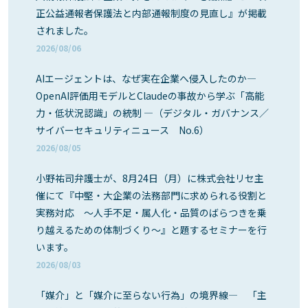
正公益通報者保護法と内部通報制度の見直し』が掲載
されました。
2026/08/06
AIエージェントは、なぜ実在企業へ侵入したのか―
OpenAI評価用モデルとClaudeの事故から学ぶ「高能
力・低状況認識」の統制 ―（デジタル・ガバナンス／
サイバーセキュリティニュース No.6）
2026/08/05
小野祐司弁護士が、8月24日（月）に株式会社リセ主
催にて『中堅・大企業の法務部門に求められる役割と
実務対応 ～人手不足・属人化・品質のばらつきを乗
り越えるための体制づくり～』と題するセミナーを行
います。
2026/08/03
「媒介」と「媒介に至らない行為」の境界線― 「主