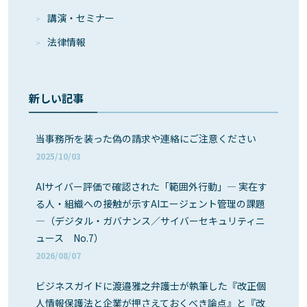
講演・セミナー
法律情報
新しい記事
当事務所を装った偽の請求や連絡にご注意ください
2025/10/03
AIサイバー評価で確認された「範囲外行動」― 実在す
る人・組織への接触が示すAIエージェント管理の課題
―（デジタル・ガバナンス／サイバーセキュリティニ
ュース No.7）
2026/08/07
ビジネスガイドに渡邉雅之弁護士が執筆した『改正個
人情報保護法と企業が押さえておくべき論点』と『改