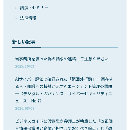
講演・セミナー
法律情報
新しい記事
当事務所を装った偽の請求や連絡にご注意ください
2025/10/03
AIサイバー評価で確認された「範囲外行動」― 実在す
る人・組織への接触が示すAIエージェント管理の課題
―（デジタル・ガバナンス／サイバーセキュリティニ
ュース No.7）
2026/08/07
ビジネスガイドに渡邉雅之弁護士が執筆した『改正個
人情報保護法と企業が押さえておくべき論点』と『改