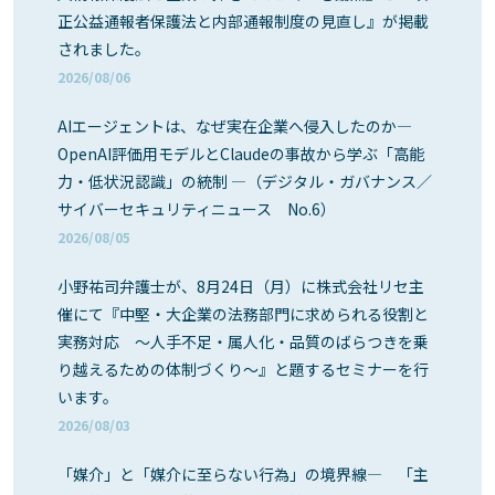
正公益通報者保護法と内部通報制度の見直し』が掲載
されました。
2026/08/06
AIエージェントは、なぜ実在企業へ侵入したのか―
OpenAI評価用モデルとClaudeの事故から学ぶ「高能
力・低状況認識」の統制 ―（デジタル・ガバナンス／
サイバーセキュリティニュース No.6）
2026/08/05
小野祐司弁護士が、8月24日（月）に株式会社リセ主
催にて『中堅・大企業の法務部門に求められる役割と
実務対応 ～人手不足・属人化・品質のばらつきを乗
り越えるための体制づくり～』と題するセミナーを行
います。
2026/08/03
「媒介」と「媒介に至らない行為」の境界線― 「主