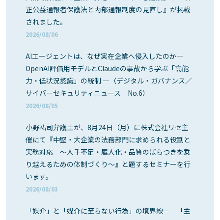
正公益通報者保護法と内部通報制度の見直し』が掲載
されました。
2026/08/06
AIエージェントは、なぜ実在企業へ侵入したのか―
OpenAI評価用モデルとClaudeの事故から学ぶ「高能
力・低状況認識」の統制 ―（デジタル・ガバナンス／
サイバーセキュリティニュース No.6）
2026/08/05
小野祐司弁護士が、8月24日（月）に株式会社リセ主
催にて『中堅・大企業の法務部門に求められる役割と
実務対応 ～人手不足・属人化・品質のばらつきを乗
り越えるための体制づくり～』と題するセミナーを行
います。
2026/08/03
「媒介」と「媒介に至らない行為」の境界線― 「主