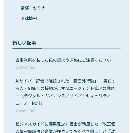
講演・セミナー
法律情報
新しい記事
当事務所を装った偽の請求や連絡にご注意ください
2025/10/03
AIサイバー評価で確認された「範囲外行動」― 実在す
る人・組織への接触が示すAIエージェント管理の課題
―（デジタル・ガバナンス／サイバーセキュリティニ
ュース No.7）
2026/08/07
ビジネスガイドに渡邉雅之弁護士が執筆した『改正個
人情報保護法と企業が押さえておくべき論点』と『改