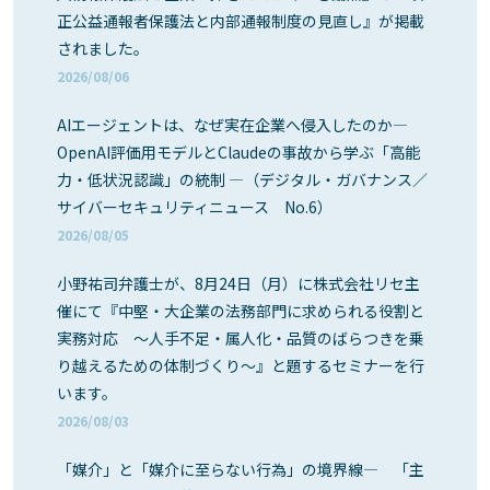
正公益通報者保護法と内部通報制度の見直し』が掲載
されました。
2026/08/06
AIエージェントは、なぜ実在企業へ侵入したのか―
OpenAI評価用モデルとClaudeの事故から学ぶ「高能
力・低状況認識」の統制 ―（デジタル・ガバナンス／
サイバーセキュリティニュース No.6）
2026/08/05
小野祐司弁護士が、8月24日（月）に株式会社リセ主
催にて『中堅・大企業の法務部門に求められる役割と
実務対応 ～人手不足・属人化・品質のばらつきを乗
り越えるための体制づくり～』と題するセミナーを行
います。
2026/08/03
「媒介」と「媒介に至らない行為」の境界線― 「主