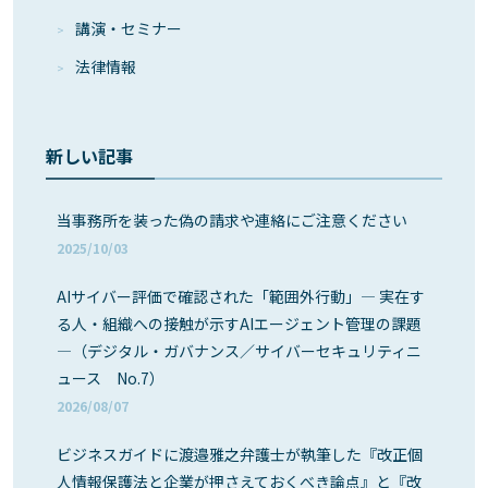
講演・セミナー
法律情報
新しい記事
当事務所を装った偽の請求や連絡にご注意ください
2025/10/03
AIサイバー評価で確認された「範囲外行動」― 実在す
る人・組織への接触が示すAIエージェント管理の課題
―（デジタル・ガバナンス／サイバーセキュリティニ
ュース No.7）
2026/08/07
ビジネスガイドに渡邉雅之弁護士が執筆した『改正個
人情報保護法と企業が押さえておくべき論点』と『改