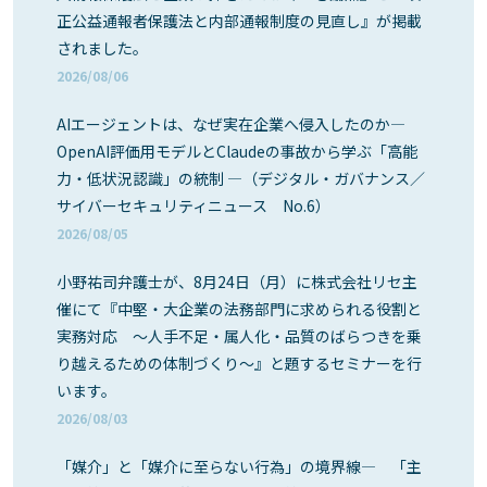
正公益通報者保護法と内部通報制度の見直し』が掲載
されました。
2026/08/06
AIエージェントは、なぜ実在企業へ侵入したのか―
OpenAI評価用モデルとClaudeの事故から学ぶ「高能
力・低状況認識」の統制 ―（デジタル・ガバナンス／
サイバーセキュリティニュース No.6）
2026/08/05
小野祐司弁護士が、8月24日（月）に株式会社リセ主
催にて『中堅・大企業の法務部門に求められる役割と
実務対応 ～人手不足・属人化・品質のばらつきを乗
り越えるための体制づくり～』と題するセミナーを行
います。
2026/08/03
「媒介」と「媒介に至らない行為」の境界線― 「主