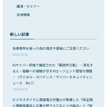
講演・セミナー
法律情報
新しい記事
当事務所を装った偽の請求や連絡にご注意ください
2025/10/03
AIサイバー評価で確認された「範囲外行動」― 実在す
る人・組織への接触が示すAIエージェント管理の課題
―（デジタル・ガバナンス／サイバーセキュリティニ
ュース No.7）
2026/08/07
ビジネスガイドに渡邉雅之弁護士が執筆した『改正個
人情報保護法と企業が押さえておくべき論点』と『改