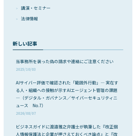
講演・セミナー
法律情報
新しい記事
当事務所を装った偽の請求や連絡にご注意ください
2025/10/03
AIサイバー評価で確認された「範囲外行動」― 実在す
る人・組織への接触が示すAIエージェント管理の課題
―（デジタル・ガバナンス／サイバーセキュリティニ
ュース No.7）
2026/08/07
ビジネスガイドに渡邉雅之弁護士が執筆した『改正個
人情報保護法と企業が押さえておくべき論点』と『改