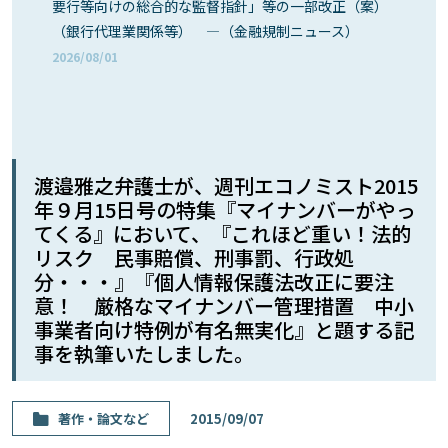
要行等向けの総合的な監督指針」等の一部改正（案）
（銀行代理業関係等） ―（金融規制ニュース）
2026/08/01
渡邉雅之弁護士が、週刊エコノミスト2015
年９月15日号の特集『マイナンバーがやっ
てくる』において、『これほど重い！法的
リスク 民事賠償、刑事罰、行政処
分・・・』『個人情報保護法改正に要注
意！ 厳格なマイナンバー管理措置 中小
事業者向け特例が有名無実化』と題する記
事を執筆いたしました。
著作・論⽂など
2015/09/07