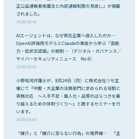
正公益通報者保護法と内部通報制度の見直し』が掲載
されました。
2026/08/06
AIエージェントは、なぜ実在企業へ侵入したのか―
OpenAI評価用モデルとClaudeの事故から学ぶ「高能
力・低状況認識」の統制 ―（デジタル・ガバナンス／
サイバーセキュリティニュース No.6）
2026/08/05
小野祐司弁護士が、8月24日（月）に株式会社リセ主
催にて『中堅・大企業の法務部門に求められる役割と
実務対応 ～人手不足・属人化・品質のばらつきを乗
り越えるための体制づくり～』と題するセミナーを行
います。
2026/08/03
「媒介」と「媒介に至らない行為」の境界線― 「主