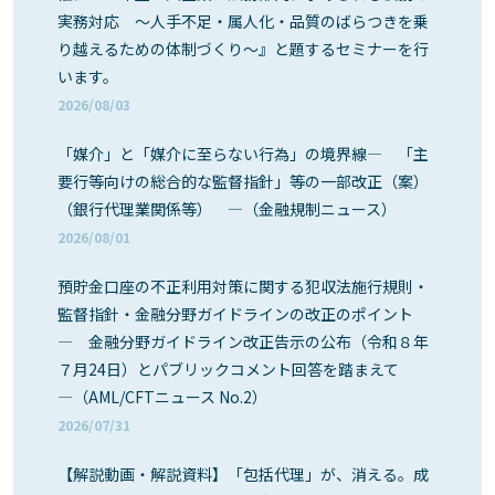
実務対応 ～人手不足・属人化・品質のばらつきを乗
り越えるための体制づくり～』と題するセミナーを行
います。
2026/08/03
「媒介」と「媒介に至らない行為」の境界線― 「主
要行等向けの総合的な監督指針」等の一部改正（案）
（銀行代理業関係等） ―（金融規制ニュース）
2026/08/01
預貯金口座の不正利用対策に関する犯収法施行規則・
監督指針・金融分野ガイドラインの改正のポイント
― 金融分野ガイドライン改正告示の公布（令和８年
７月24日）とパブリックコメント回答を踏まえて
―（AML/CFTニュース No.2）
2026/07/31
【解説動画・解説資料】「包括代理」が、消える。成