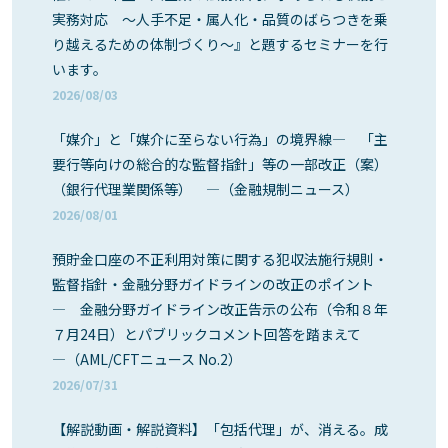
実務対応 ～人手不足・属人化・品質のばらつきを乗
り越えるための体制づくり～』と題するセミナーを行
います。
2026/08/03
「媒介」と「媒介に至らない行為」の境界線― 「主
要行等向けの総合的な監督指針」等の一部改正（案）
（銀行代理業関係等） ―（金融規制ニュース）
2026/08/01
預貯金口座の不正利用対策に関する犯収法施行規則・
監督指針・金融分野ガイドラインの改正のポイント
― 金融分野ガイドライン改正告示の公布（令和８年
７月24日）とパブリックコメント回答を踏まえて
―（AML/CFTニュース No.2）
2026/07/31
【解説動画・解説資料】「包括代理」が、消える。成