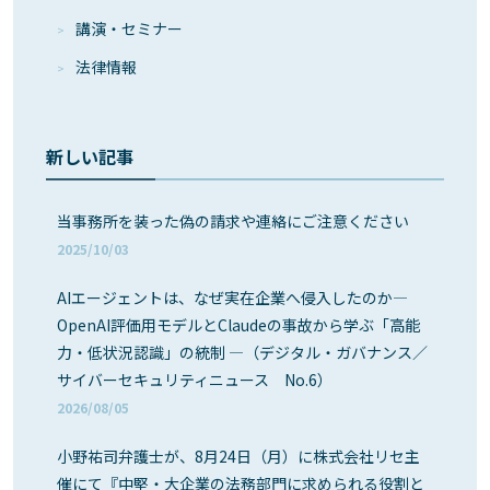
講演・セミナー
法律情報
新しい記事
当事務所を装った偽の請求や連絡にご注意ください
2025/10/03
AIエージェントは、なぜ実在企業へ侵入したのか―
OpenAI評価用モデルとClaudeの事故から学ぶ「高能
力・低状況認識」の統制 ―（デジタル・ガバナンス／
サイバーセキュリティニュース No.6）
2026/08/05
小野祐司弁護士が、8月24日（月）に株式会社リセ主
催にて『中堅・大企業の法務部門に求められる役割と