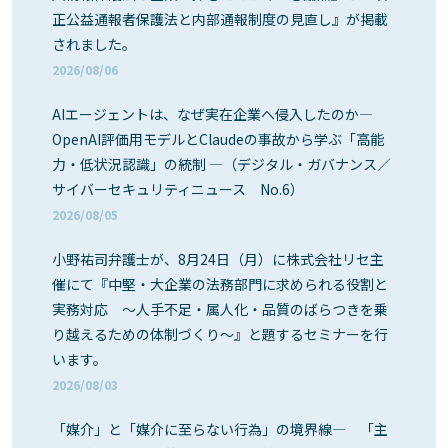
正公益通報者保護法と内部通報制度の見直し』が掲載
されました。
2026/08/06
AIエージェントは、なぜ実在企業へ侵入したのか―
OpenAI評価用モデルとClaudeの事故から学ぶ「高能
力・低状況認識」の統制 ―（デジタル・ガバナンス／
サイバーセキュリティニュース No.6）
2026/08/05
小野祐司弁護士が、8月24日（月）に株式会社リセ主
催にて『中堅・大企業の法務部門に求められる役割と
実務対応 ～人手不足・属人化・品質のばらつきを乗
り越えるための体制づくり～』と題するセミナーを行
います。
2026/08/03
「媒介」と「媒介に至らない行為」の境界線― 「主