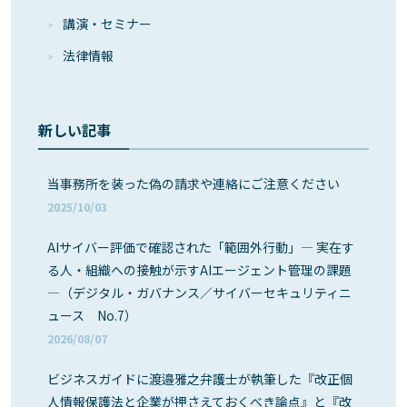
講演・セミナー
法律情報
新しい記事
当事務所を装った偽の請求や連絡にご注意ください
2025/10/03
AIサイバー評価で確認された「範囲外行動」― 実在す
る人・組織への接触が示すAIエージェント管理の課題
―（デジタル・ガバナンス／サイバーセキュリティニ
ュース No.7）
2026/08/07
ビジネスガイドに渡邉雅之弁護士が執筆した『改正個
人情報保護法と企業が押さえておくべき論点』と『改