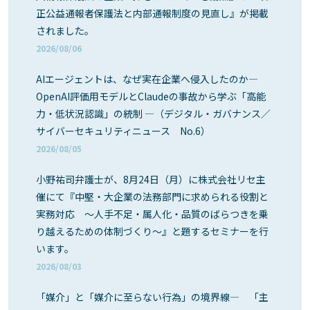
正公益通報者保護法と内部通報制度の見直し』が掲載
されました。
2026/08/06
AIエージェントは、なぜ実在企業へ侵入したのか―
OpenAI評価用モデルとClaudeの事故から学ぶ「高能
力・低状況認識」の統制 ―（デジタル・ガバナンス／
サイバーセキュリティニュース No.6）
2026/08/05
小野祐司弁護士が、8月24日（月）に株式会社リセ主
催にて『中堅・大企業の法務部門に求められる役割と
実務対応 ～人手不足・属人化・品質のばらつきを乗
り越えるための体制づくり～』と題するセミナーを行
います。
2026/08/03
「媒介」と「媒介に至らない行為」の境界線― 「主