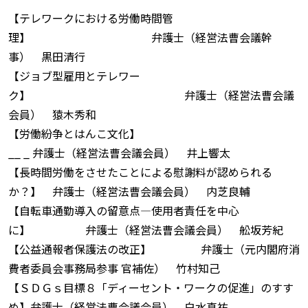
【テレワークにおける労働時間管
理】 弁護士（経営法曹会議幹
事） 黒田清行
【ジョブ型雇用とテレワー
ク】 弁護士（経営法曹会議
会員） 猿木秀和
【労働紛争とはんこ文化】
__ _ 弁護士（経営法曹会議会員） 井上響太
【長時間労働をさせたことによる慰謝料が認められる
か？】 弁護士（経営法曹会議会員） 内芝良輔
【自転車通勤導入の留意点—使用者責任を中心
に】 弁護士（経営法曹会議会員） 舩坂芳紀
【公益通報者保護法の改正】 弁護士（元内閣府消
費者委員会事務局参事 官補佐） 竹村知己
【ＳＤＧｓ目標８「ディーセント・ワークの促進」のすす
め】弁護士（経営法曹会議会員） 白水真祐