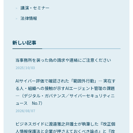
講演・セミナー
法律情報
新しい記事
当事務所を装った偽の請求や連絡にご注意ください
2025/10/03
AIサイバー評価で確認された「範囲外行動」― 実在す
る人・組織への接触が示すAIエージェント管理の課題
―（デジタル・ガバナンス／サイバーセキュリティニ
ュース No.7）
2026/08/07
ビジネスガイドに渡邉雅之弁護士が執筆した『改正個
人情報保護法と企業が押さえておくべき論点』と『改