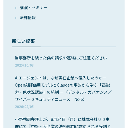
講演・セミナー
法律情報
新しい記事
当事務所を装った偽の請求や連絡にご注意ください
2025/10/03
AIエージェントは、なぜ実在企業へ侵入したのか―
OpenAI評価用モデルとClaudeの事故から学ぶ「高能
力・低状況認識」の統制 ―（デジタル・ガバナンス／
サイバーセキュリティニュース No.6）
2026/08/05
小野祐司弁護士が、8月24日（月）に株式会社リセ主
催にて『中堅・大企業の法務部門に求められる役割と