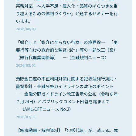
実務対応 ～人手不足・属人化・品質のばらつきを乗
り越えるための体制づくり～』と題するセミナーを行
います。
2026/08/03
「媒介」と「媒介に至らない行為」の境界線― 「主
要行等向けの総合的な監督指針」等の一部改正（案）
（銀行代理業関係等） ―（金融規制ニュース）
2026/08/01
預貯金口座の不正利用対策に関する犯収法施行規則・
監督指針・金融分野ガイドラインの改正のポイント
― 金融分野ガイドライン改正告示の公布（令和８年
７月24日）とパブリックコメント回答を踏まえて
―（AML/CFTニュース No.2）
2026/07/31
【解説動画・解説資料】「包括代理」が、消える。成