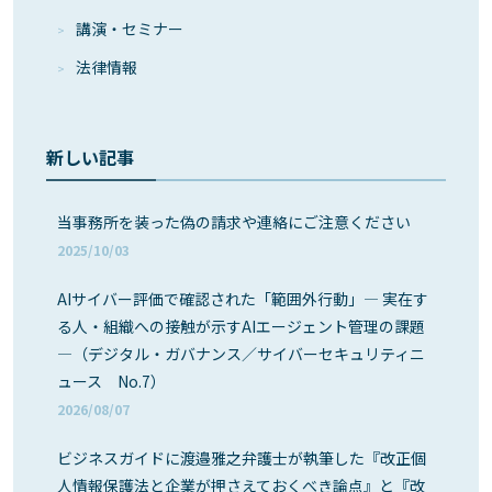
講演・セミナー
法律情報
新しい記事
当事務所を装った偽の請求や連絡にご注意ください
2025/10/03
AIサイバー評価で確認された「範囲外行動」― 実在す
る人・組織への接触が示すAIエージェント管理の課題
―（デジタル・ガバナンス／サイバーセキュリティニ
ュース No.7）
2026/08/07
ビジネスガイドに渡邉雅之弁護士が執筆した『改正個
人情報保護法と企業が押さえておくべき論点』と『改