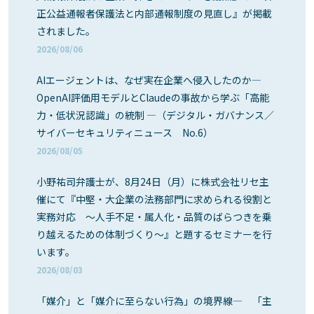
正公益通報者保護法と内部通報制度の見直し』が掲載
されました。
2026/08/06
AIエージェントは、なぜ実在企業へ侵入したのか―
OpenAI評価用モデルとClaudeの事故から学ぶ「高能
力・低状況認識」の統制 ―（デジタル・ガバナンス／
サイバーセキュリティニュース No.6）
2026/08/05
小野祐司弁護士が、8月24日（月）に株式会社リセ主
催にて『中堅・大企業の法務部門に求められる役割と
実務対応 ～人手不足・属人化・品質のばらつきを乗
り越えるための体制づくり～』と題するセミナーを行
います。
2026/08/03
「媒介」と「媒介に至らない行為」の境界線― 「主