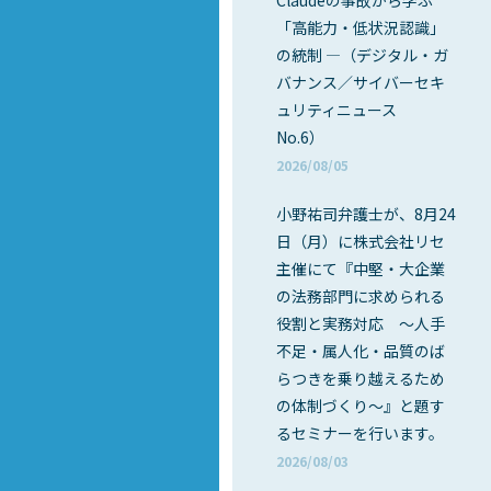
Claudeの事故から学ぶ
「高能力・低状況認識」
の統制 ―（デジタル・ガ
バナンス／サイバーセキ
ュリティニュース
No.6）
2026/08/05
小野祐司弁護士が、8月24
日（月）に株式会社リセ
主催にて『中堅・大企業
の法務部門に求められる
役割と実務対応 ～人手
不足・属人化・品質のば
らつきを乗り越えるため
の体制づくり～』と題す
るセミナーを行います。
2026/08/03