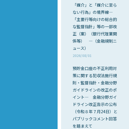
「媒介」と「媒介に至ら
ない行為」の境界線―
「主要行等向けの総合的
な監督指針」等の一部改
正（案）（銀行代理業関
係等） ―（金融規制ニ
ュース）
2026/08/01
預貯金口座の不正利用対
策に関する犯収法施行規
則・監督指針・金融分野
ガイドラインの改正のポ
イント― 金融分野ガイ
ドライン改正告示の公布
（令和８年７月24日）と
パブリックコメント回答
を踏まえて