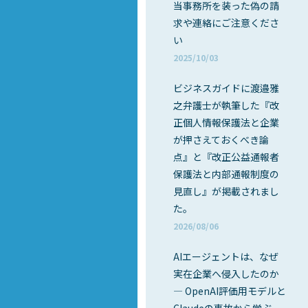
当事務所を装った偽の請
求や連絡にご注意くださ
い
2025/10/03
ビジネスガイドに渡邉雅
之弁護士が執筆した『改
正個人情報保護法と企業
が押さえておくべき論
点』と『改正公益通報者
保護法と内部通報制度の
見直し』が掲載されまし
た。
2026/08/06
AIエージェントは、なぜ
実在企業へ侵入したのか
― OpenAI評価用モデルと