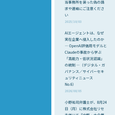
当事務所を装った偽の請
求や連絡にご注意くださ
い
2025/10/03
AIエージェントは、なぜ
実在企業へ侵入したのか
― OpenAI評価用モデルと
Claudeの事故から学ぶ
「高能力・低状況認識」
の統制 ―（デジタル・ガ
バナンス／サイバーセキ
ュリティニュース
No.6）
2026/08/05
小野祐司弁護士が、8月24
日（月）に株式会社リセ