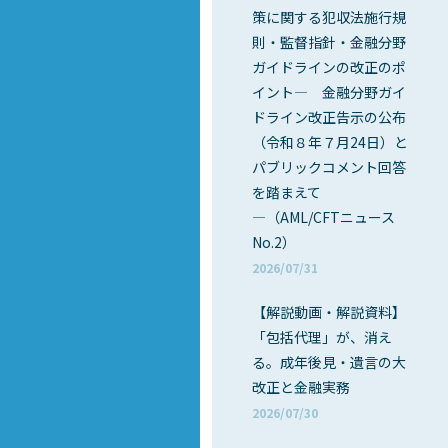
策に関する犯収法施行規
則・監督指針・金融分野
ガイドラインの改正のポ
イント― 金融分野ガイ
ドライン改正告示の公布
（令和８年７月24日）と
パブリックコメント回答
を踏まえて
―（AML/CFTニュース
No.2）
2026/07/31
【解説動画・解説資料】
「包括代理」が、消え
る。成年後見・遺言の大
改正と金融実務
2026/07/30