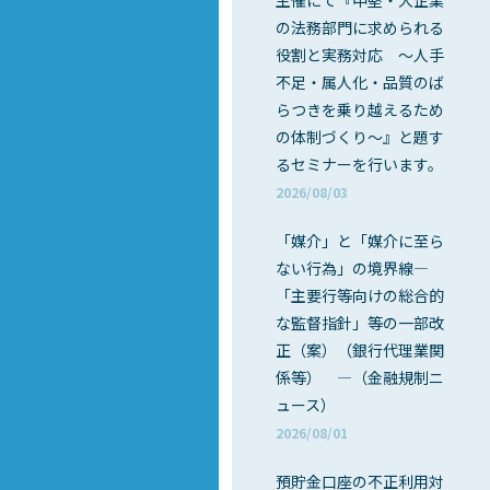
主催にて『中堅・大企業
の法務部門に求められる
役割と実務対応 ～人手
不足・属人化・品質のば
らつきを乗り越えるため
の体制づくり～』と題す
るセミナーを行います。
2026/08/03
「媒介」と「媒介に至ら
ない行為」の境界線―
「主要行等向けの総合的
な監督指針」等の一部改
正（案）（銀行代理業関
係等） ―（金融規制ニ
ュース）
2026/08/01
預貯金口座の不正利用対