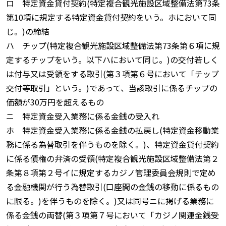
ロ 特定資金貸付契約(特定複合観光施設区域整備法第73条
第10項に規定する特定資金貸付契約をいう。ホにおいて同
じ。)の締結
ハ チップ(特定複合観光施設区域整備法第73条第６項に規
定するチップをいう。以下ハにおいて同じ。)の交付若しく
は付与又は受領をする取引(第３項第６号において「チップ
交付等取引」という。)であって、当該取引に係るチップの
価額が30万円を超えるもの
ニ 特定資金受入業務に係る金銭の受入れ
ホ 特定資金受入業務に係る金銭の払戻し(特定資金移動業
務に係る為替取引を伴うものを除く。)、特定資金貸付契約
に係る債権の弁済の受領(特定複合観光施設区域整備法第２
条第８項第２号イに規定するカジノ管理委員会規則で定め
る金融機関が行う為替取引(口座間の金銭の移動に係るもの
に限る。)を伴うものを除く。)又は同号ニに掲げる業務に
係る金銭の両替(第３項第７号において「カジノ関連金銭受