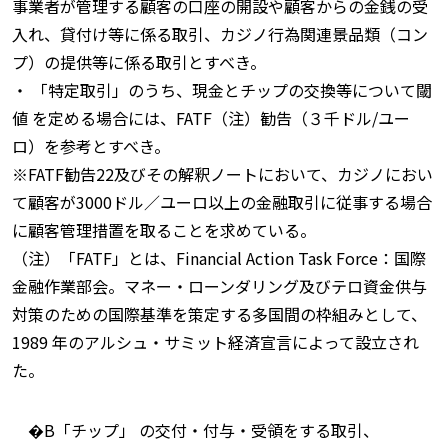
事業者が管理する顧客の口座の開設や顧客からの金銭の受
入れ、貸付け等に係る取引、カジノ行為関連景品類（コン
プ）の提供等に係る取引とすべき。
・ 「特定取引」のうち、現金とチップの交換等について閾
値 を定める場合には、FATF（注）勧告（３千ドル/ユー
ロ）を参考とすべき。
※FATF勧告22及びその解釈ノートにおいて、カジノにおい
て顧客が3000ドル／ユーロ以上の金融取引に従事する場合
に顧客管理措置を取ることを求めている。
（注）「FATF」とは、Financial Action Task Force：国際
金融作業部会。マネー・ローンダリング及びテロ資金供与
対策のための国際基準を策定する多国間の枠組みとして、
1989 年のアルシュ・サミット経済宣言によって設立され
た。
�B「チップ」 の交付・付与・受領をする取引、