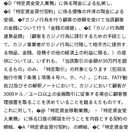
�D「特定資金受入業務」に係る現金による払戻し、
�E「特定資金貸付契約」に係る債権の弁済の現金による
受領、�Fカジノ行為を行う顧客の依頼を受けて当該顧客
の金銭について行う「金銭の両替」、�E「カジノ行為関
連景品類」（顧客をカジノ行為に誘引するための手段とし
て、カジノ事業者がカジノ行為に付随して相手方に提供す
る物品、金銭、役務その他の経済上の利益に限る。）の提
供については、いずれも、「当該取引の金額が30万円を超
えるもの」のみ、「特定取引」の対象となります（犯収法
施行令第７条第１項第４号ハ、ホ、ヘ）。これは、FATF勧
告22及びその解釈ノートにおいて、カジノにおいて顧客が
3000ドル／ユーロ以上の金融取引に従事する場合に顧客管
理措置を取ることを求めていることを踏まえたものです。
これに対して、�@「特定資金移動業務」 ・「特定資金受
入業務」 に係る口座の開設を行うことを内容とする契約の
締結、�A「特定資金貸付契約」 の締結、�C「特定資金受