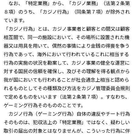
なお、「特定業務」から、「カジノ業務」（法第２条第
８項）のうち、「カジノ行為」（同条第７項）が除外され
ています。
「カジノ行為」とは、カジノ事業者と顧客との間又は顧客
相互間で、同一の施設において、その場所に設置された機
器又は用具を用いて、偶然の事情により金銭の得喪を争う
行為であって、海外において行われているこれに相当する
行為の実施の状況を勘案して、カジノ事業の健全な運営に
対する国民の信頼を確保し、及びその理解を得る観点から
我が国においても行われることが社会通念上相当と認めら
れるものとしてその種類及び方法をカジノ管理委員会規則
で定めるものをいいます（法第２条第７項）。すなわち、
ゲーミング行為そのもののことです。
カジノ行為（ゲーミング行為）自体の違反やチート行為
そのものは、犯収法上の「特定業務」ではなく、疑わしい
取引の届出の対象とはなりませんが、こういった行為に伴