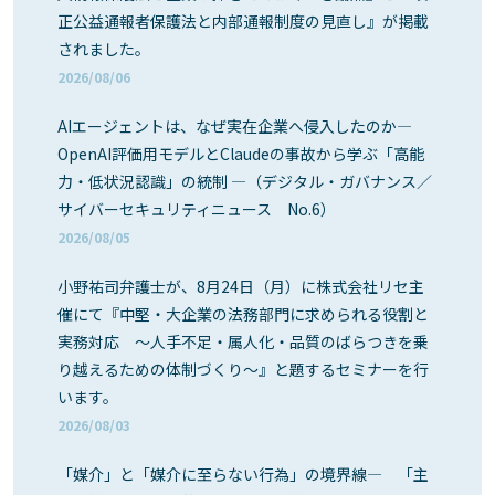
正公益通報者保護法と内部通報制度の見直し』が掲載
されました。
2026/08/06
AIエージェントは、なぜ実在企業へ侵入したのか―
OpenAI評価用モデルとClaudeの事故から学ぶ「高能
力・低状況認識」の統制 ―（デジタル・ガバナンス／
サイバーセキュリティニュース No.6）
2026/08/05
小野祐司弁護士が、8月24日（月）に株式会社リセ主
催にて『中堅・大企業の法務部門に求められる役割と
実務対応 ～人手不足・属人化・品質のばらつきを乗
り越えるための体制づくり～』と題するセミナーを行
います。
2026/08/03
「媒介」と「媒介に至らない行為」の境界線― 「主