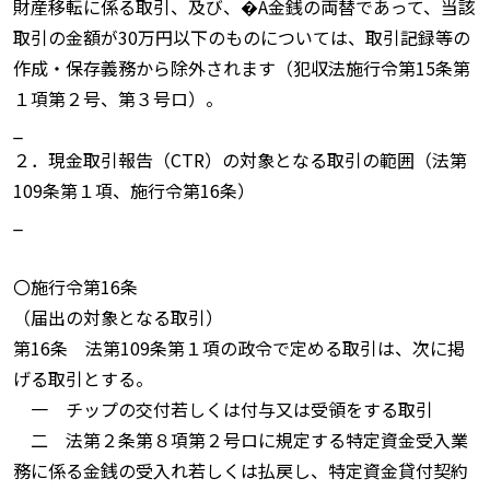
財産移転に係る取引、及び、�A金銭の両替であって、当該
取引の金額が30万円以下のものについては、取引記録等の
作成・保存義務から除外されます（犯収法施行令第15条第
１項第２号、第３号ロ）。
_
２．現金取引報告（CTR）の対象となる取引の範囲（法第
109条第１項、施行令第16条）
_
〇施行令第16条
（届出の対象となる取引）
第16条 法第109条第１項の政令で定める取引は、次に掲
げる取引とする。
一 チップの交付若しくは付与又は受領をする取引
二 法第２条第８項第２号ロに規定する特定資金受入業
務に係る金銭の受入れ若しくは払戻し、特定資金貸付契約