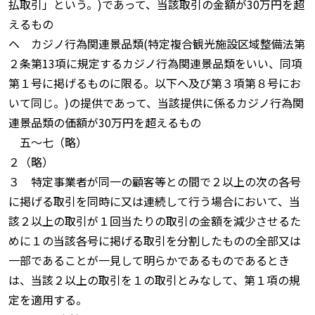
払取引」という。)であって、当該取引の金額が30万円を超
えるもの
ヘ カジノ行為関連景品類(特定複合観光施設区域整備法第
２条第13項に規定するカジノ行為関連景品類をいい、同項
第１号に掲げるものに限る。以下ヘ及び第３項第８号にお
いて同じ。)の提供であって、当該提供に係るカジノ行為関
連景品類の価額が30万円を超えるもの
五〜七（略）
２（略）
３ 特定事業者が同一の顧客等との間で２以上の次の各号
に掲げる取引を同時に又は連続して行う場合において、当
該２以上の取引が１回当たりの取引の金額を減少させるた
めに１の当該各号に掲げる取引を分割したものの全部又は
一部であることが一見して明らかであるものであるとき
は、当該２以上の取引を１の取引とみなして、第１項の規
定を適用する。