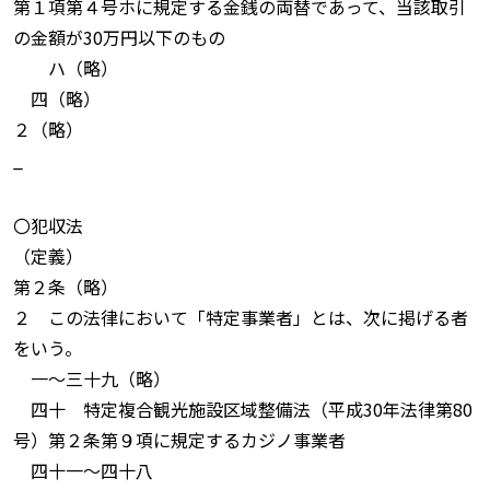
第１項第４号ホに規定する金銭の両替であって、当該取引
の金額が30万円以下のもの
ハ（略）
四（略）
２（略）
_
〇犯収法
（定義）
第２条（略）
２ この法律において「特定事業者」とは、次に掲げる者
をいう。
一〜三十九（略）
四十 特定複合観光施設区域整備法（平成30年法律第80
号）第２条第９項に規定するカジノ事業者
四十一〜四十八