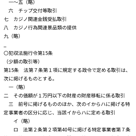
一〜五（略）
六 チップ交付等取引
七 カジノ関連金銭受払取引
八 カジノ行為関連景品類の提供
九（略）
_
〇犯収法施行令第15条
（少額の取引等）
第15条 法第７条第１項に規定する政令で定める取引は、
次に掲げるものとする。
一（略）
二 その価額が１万円以下の財産の財産移転に係る取引
三 前号に掲げるもののほか、次のイからハに掲げる特
定事業者の区分に応じ、当該イからハに定める取引
イ（略）
ロ 法第２条第２項第40号に掲げる特定事業者第７条