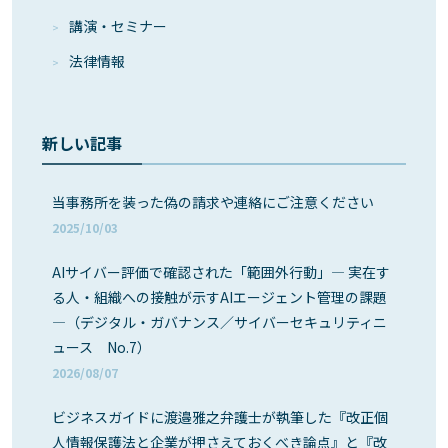
講演・セミナー
法律情報
新しい記事
当事務所を装った偽の請求や連絡にご注意ください
2025/10/03
AIサイバー評価で確認された「範囲外行動」― 実在す
る人・組織への接触が示すAIエージェント管理の課題
―（デジタル・ガバナンス／サイバーセキュリティニ
ュース No.7）
2026/08/07
ビジネスガイドに渡邉雅之弁護士が執筆した『改正個
人情報保護法と企業が押さえておくべき論点』と『改