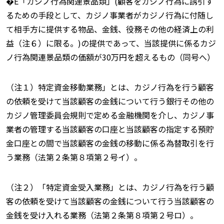
�E「カジノ行為関連景品類」(顧客をカジノ行為に誘引す
るための手段として、カジノ事業者がカジノ行為に付随し
て相手方に提供する物品、金銭、役務その他の経済上の利
益（注６）に限る。)の提供であって、当該提供に係るカジ
ノ行為関連景品類の価額が30万円を超えるもの（同号へ）
（注１）特定資金移動業務」とは、カジノ行為を行う顧客
の依頼を受けて当該顧客の金銭について行う銀行その他の
カジノ管理委員会規則で定める金融機関を介し、カジノ事
業者の管理する当該顧客の口座と当該顧客の指定する預貯
金口座との間で当該顧客の金銭の移動に係る為替取引を行
う業務（法第２条第８項第２号イ）。
（注２）「特定資金受入業務」とは、カジノ行為を行う顧
客の依頼を受けて当該顧客の金銭について行う当該顧客の
金銭を受け入れる業務（法第２条第８項第２号ロ）。