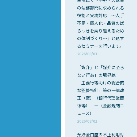
主催にて『中堅・大企業
の法務部門に求められる
役割と実務対応 ～人手
不足・属人化・品質のば
らつきを乗り越えるため
の体制づくり～』と題す
るセミナーを行います。
2026/08/03
「媒介」と「媒介に至ら
ない行為」の境界線―
「主要行等向けの総合的
な監督指針」等の一部改
正（案）（銀行代理業関
係等） ―（金融規制ニ
ュース）
2026/08/01
預貯金口座の不正利用対