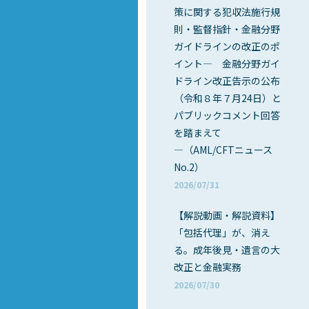
策に関する犯収法施行規
則・監督指針・金融分野
ガイドラインの改正のポ
イント― 金融分野ガイ
ドライン改正告示の公布
（令和８年７月24日）と
パブリックコメント回答
を踏まえて
―（AML/CFTニュース
No.2）
2026/07/31
【解説動画・解説資料】
「包括代理」が、消え
る。成年後見・遺言の大
改正と金融実務
2026/07/30