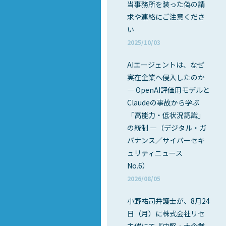
当事務所を装った偽の請
求や連絡にご注意くださ
い
2025/10/03
AIエージェントは、なぜ
実在企業へ侵入したのか
― OpenAI評価用モデルと
Claudeの事故から学ぶ
「高能力・低状況認識」
の統制 ―（デジタル・ガ
バナンス／サイバーセキ
ュリティニュース
No.6）
2026/08/05
小野祐司弁護士が、8月24
日（月）に株式会社リセ