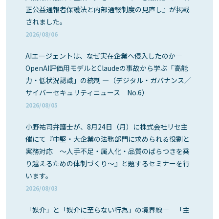
正公益通報者保護法と内部通報制度の見直し』が掲載
されました。
2026/08/06
AIエージェントは、なぜ実在企業へ侵入したのか―
OpenAI評価用モデルとClaudeの事故から学ぶ「高能
力・低状況認識」の統制 ―（デジタル・ガバナンス／
サイバーセキュリティニュース No.6）
2026/08/05
小野祐司弁護士が、8月24日（月）に株式会社リセ主
催にて『中堅・大企業の法務部門に求められる役割と
実務対応 ～人手不足・属人化・品質のばらつきを乗
り越えるための体制づくり～』と題するセミナーを行
います。
2026/08/03
「媒介」と「媒介に至らない行為」の境界線― 「主