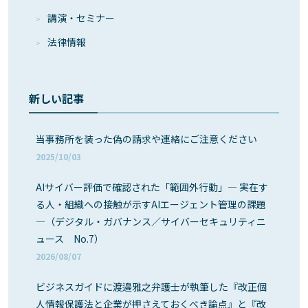
講演・セミナー
法律情報
新しい記事
当事務所を装った偽の請求や連絡にご注意ください
2025/10/03
AIサイバー評価で確認された「範囲外行動」― 実在す
る人・組織への接触が示すAIエージェント管理の課題
―（デジタル・ガバナンス／サイバーセキュリティニ
ュース No.7）
2026/08/07
ビジネスガイドに渡邉雅之弁護士が執筆した『改正個
人情報保護法と企業が押さえておくべき論点』と『改