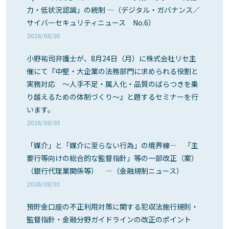
力・低状況認識」の統制 ―（デジタル・ガバナンス／
サイバーセキュリティニュース No.6）
2026/08/05
小野祐司弁護士が、8月24日（月）に株式会社リセ主
催にて『中堅・大企業の法務部門に求められる役割と
実務対応 ～人手不足・属人化・品質のばらつきを乗
り越えるための体制づくり～』と題するセミナーを行
います。
2026/08/03
「媒介」と「媒介に至らない行為」の境界線― 「主
要行等向けの総合的な監督指針」等の一部改正（案）
（銀行代理業関係等） ―（金融規制ニュース）
2026/08/01
預貯金口座の不正利用対策に関する犯収法施行規則・
監督指針・金融分野ガイドラインの改正のポイント