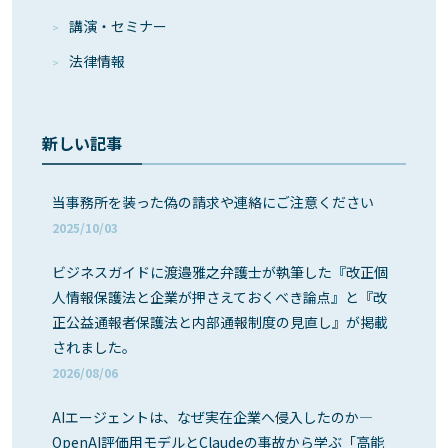
講演・セミナー
法律情報
新しい記事
当事務所を装った偽の請求や連絡にご注意ください
2025/10/03
ビジネスガイドに渡邉雅之弁護士が執筆した『改正個
人情報保護法と企業が押さえておくべき論点』と『改
正公益通報者保護法と内部通報制度の見直し』が掲載
されました。
2026/08/06
AIエージェントは、なぜ実在企業へ侵入したのか―
OpenAI評価用モデルとClaudeの事故から学ぶ「高能