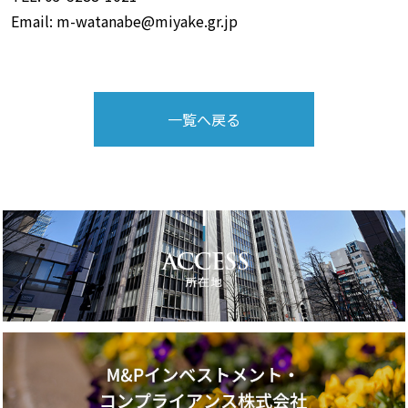
Email: m-watanabe@miyake.gr.jp
一覧へ戻る