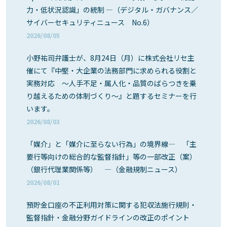
力・低状況認識」の統制 ―（デジタル・ガバナンス／
サイバーセキュリティニュース No.6）
2026/08/05
小野祐司弁護士が、8月24日（月）に株式会社リセ主
催にて『中堅・大企業の法務部門に求められる役割と
実務対応 ～人手不足・属人化・品質のばらつきを乗
り越えるための体制づくり～』と題するセミナーを行
います。
2026/08/03
「媒介」と「媒介に至らない行為」の境界線― 「主
要行等向けの総合的な監督指針」等の一部改正（案）
（銀行代理業関係等） ―（金融規制ニュース）
2026/08/01
預貯金口座の不正利用対策に関する犯収法施行規則・
監督指針・金融分野ガイドラインの改正のポイント