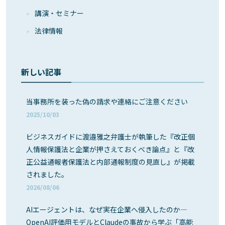
講演・セミナー
法律情報
新しい記事
当事務所を装った偽の請求や連絡にご注意ください
2025/10/03
ビジネスガイドに渡邉雅之弁護士が執筆した『改正個
人情報保護法と企業が押さえておくべき論点』と『改
正公益通報者保護法と内部通報制度の見直し』が掲載
されました。
2026/08/06
AIエージェントは、なぜ実在企業へ侵入したのか―
OpenAI評価用モデルとClaudeの事故から学ぶ「高能