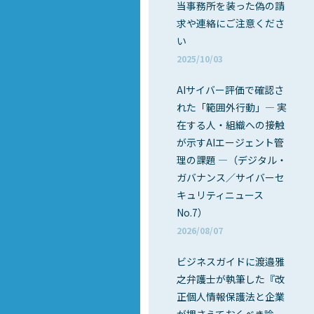
当事務所を装った偽の請
求や連絡にご注意くださ
い
2025/10/03
AIサイバー評価で確認さ
れた「範囲外行動」― 実
在する人・組織への接触
が示すAIエージェント管
理の課題 ―（デジタル・
ガバナンス／サイバーセ
キュリティニュース
No.7）
2026/08/07
ビジネスガイドに渡邉雅
之弁護士が執筆した『改
正個人情報保護法と企業