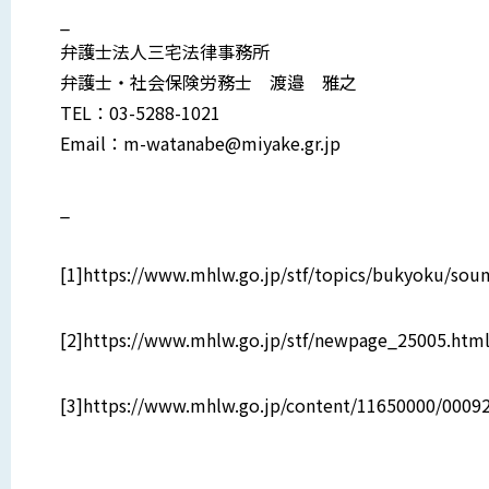
_
弁護士法人三宅法律事務所
弁護士・社会保険労務士 渡邉 雅之
TEL：03-5288-1021
Email：m-watanabe@miyake.gr.jp
_
[1]https://www.mhlw.go.jp/stf/topics/bukyoku/sou
[2]https://www.mhlw.go.jp/stf/newpage_25005.htm
[3]https://www.mhlw.go.jp/content/11650000/0009