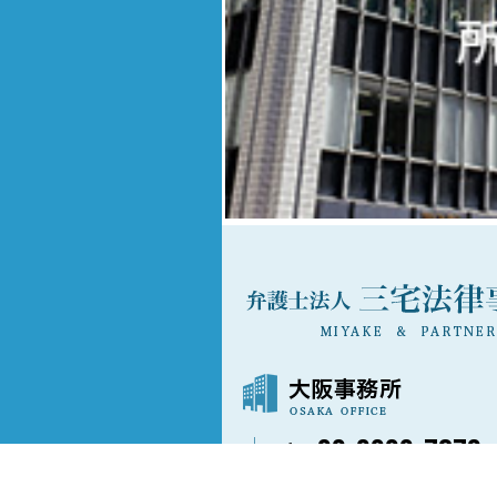
06-6202-7873
〒541-0042