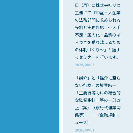
日（月）に株式会社リセ
主催にて『中堅・大企業
の法務部門に求められる
役割と実務対応 ～人手
不足・属人化・品質のば
らつきを乗り越えるため
の体制づくり～』と題す
るセミナーを行います。
2026/08/03
「媒介」と「媒介に至ら
ない行為」の境界線―
「主要行等向けの総合的
な監督指針」等の一部改
正（案）（銀行代理業関
係等） ―（金融規制ニ
ュース）
2026/08/01