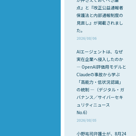
が押さえておくべき論
点』と『改正公益通報者
保護法と内部通報制度の
見直し』が掲載されまし
た。
2026/08/06
AIエージェントは、なぜ
実在企業へ侵入したのか
― OpenAI評価用モデルと
Claudeの事故から学ぶ
「高能力・低状況認識」
の統制 ―（デジタル・ガ
バナンス／サイバーセキ
ュリティニュース
No.6）
2026/08/05
小野祐司弁護士が、8月24