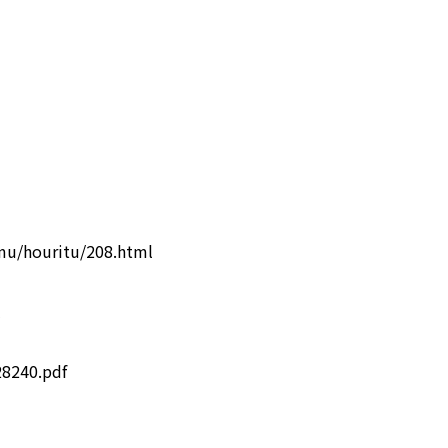
mu/houritu/208.html
l
28240.pdf