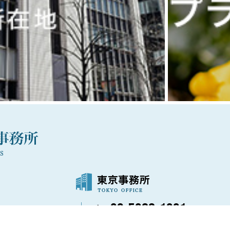
03-5288-1021
〒100-0006