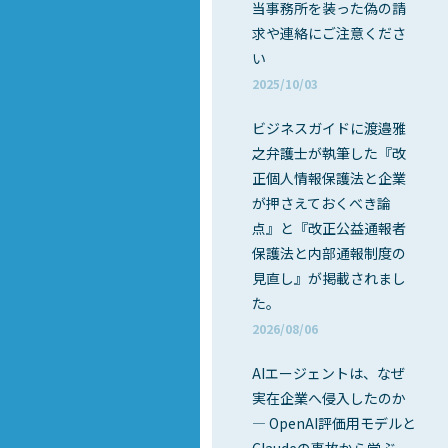
当事務所を装った偽の請
求や連絡にご注意くださ
い
2025/10/03
ビジネスガイドに渡邉雅
之弁護士が執筆した『改
正個人情報保護法と企業
が押さえておくべき論
点』と『改正公益通報者
保護法と内部通報制度の
見直し』が掲載されまし
た。
2026/08/06
AIエージェントは、なぜ
実在企業へ侵入したのか
― OpenAI評価用モデルと