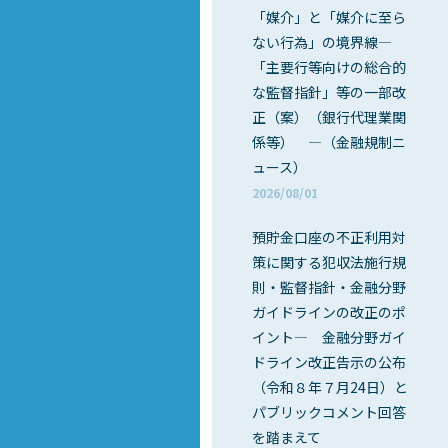
「媒介」と「媒介に至ら
ない行為」の境界線―
「主要行等向けの総合的
な監督指針」等の一部改
正（案）（銀行代理業関
係等） ―（金融規制ニ
ュース）
2026/08/01
預貯金口座の不正利用対
策に関する犯収法施行規
則・監督指針・金融分野
ガイドラインの改正のポ
イント― 金融分野ガイ
ドライン改正告示の公布
（令和８年７月24日）と
パブリックコメント回答
を踏まえて