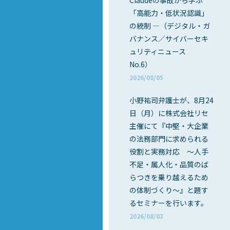
Claudeの事故から学ぶ
「高能力・低状況認識」
の統制 ―（デジタル・ガ
バナンス／サイバーセキ
ュリティニュース
No.6）
2026/08/05
小野祐司弁護士が、8月24
日（月）に株式会社リセ
主催にて『中堅・大企業
の法務部門に求められる
役割と実務対応 ～人手
不足・属人化・品質のば
らつきを乗り越えるため
の体制づくり～』と題す
るセミナーを行います。
2026/08/03