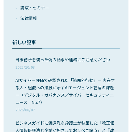
講演・セミナー
法律情報
新しい記事
当事務所を装った偽の請求や連絡にご注意ください
2025/10/03
AIサイバー評価で確認された「範囲外行動」― 実在す
る人・組織への接触が示すAIエージェント管理の課題
―（デジタル・ガバナンス／サイバーセキュリティニ
ュース No.7）
2026/08/07
ビジネスガイドに渡邉雅之弁護士が執筆した『改正個
人情報保護法と企業が押さえておくべき論点』と『改