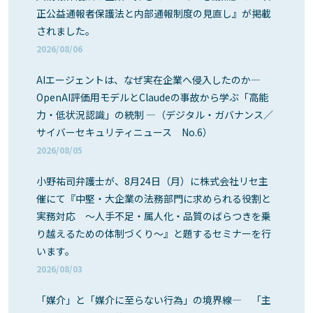
正公益通報者保護法と内部通報制度の見直し』が掲載
されました。
2026/08/06
AIエージェントは、なぜ実在企業へ侵入したのか―
OpenAI評価用モデルとClaudeの事故から学ぶ「高能
力・低状況認識」の統制 ―（デジタル・ガバナンス／
サイバーセキュリティニュース No.6）
2026/08/05
小野祐司弁護士が、8月24日（月）に株式会社リセ主
催にて『中堅・大企業の法務部門に求められる役割と
実務対応 ～人手不足・属人化・品質のばらつきを乗
り越えるための体制づくり～』と題するセミナーを行
います。
2026/08/03
「媒介」と「媒介に至らない行為」の境界線― 「主