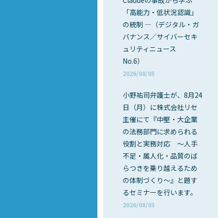
Claudeの事故から学ぶ
「高能力・低状況認識」
の統制 ―（デジタル・ガ
バナンス／サイバーセキ
ュリティニュース
No.6）
2026/08/05
小野祐司弁護士が、8月24
日（月）に株式会社リセ
主催にて『中堅・大企業
の法務部門に求められる
役割と実務対応 ～人手
不足・属人化・品質のば
らつきを乗り越えるため
の体制づくり～』と題す
るセミナーを行います。
2026/08/03