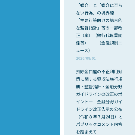
「媒介」と「媒介に至ら
ない行為」の境界線―
「主要行等向けの総合的
な監督指針」等の一部改
正（案）（銀行代理業関
係等） ―（金融規制ニ
ュース）
2026/08/01
預貯金口座の不正利用対
策に関する犯収法施行規
則・監督指針・金融分野
ガイドラインの改正のポ
イント― 金融分野ガイ
ドライン改正告示の公布
（令和８年７月24日）と
パブリックコメント回答
を踏まえて