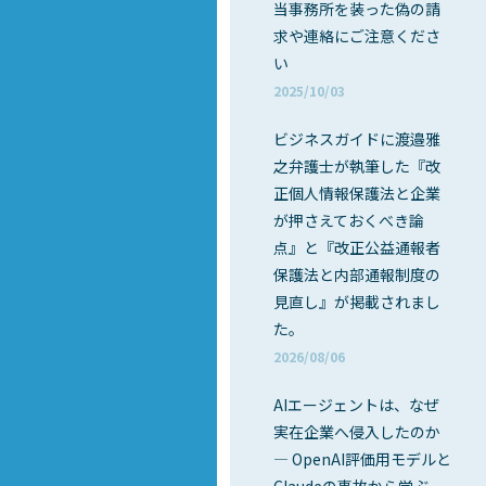
当事務所を装った偽の請
求や連絡にご注意くださ
い
2025/10/03
ビジネスガイドに渡邉雅
之弁護士が執筆した『改
正個人情報保護法と企業
が押さえておくべき論
点』と『改正公益通報者
保護法と内部通報制度の
見直し』が掲載されまし
た。
2026/08/06
AIエージェントは、なぜ
実在企業へ侵入したのか
― OpenAI評価用モデルと