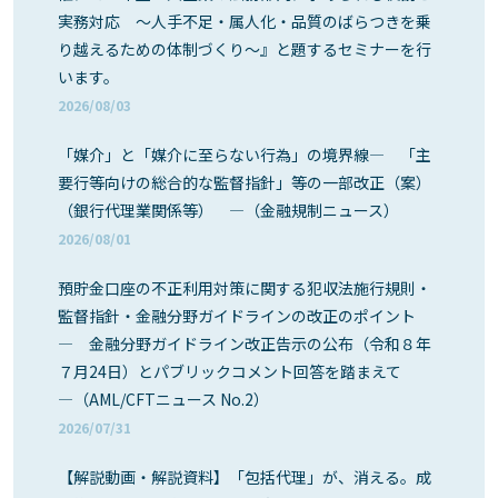
実務対応 ～人手不足・属人化・品質のばらつきを乗
り越えるための体制づくり～』と題するセミナーを行
います。
2026/08/03
「媒介」と「媒介に至らない行為」の境界線― 「主
要行等向けの総合的な監督指針」等の一部改正（案）
（銀行代理業関係等） ―（金融規制ニュース）
2026/08/01
預貯金口座の不正利用対策に関する犯収法施行規則・
監督指針・金融分野ガイドラインの改正のポイント
― 金融分野ガイドライン改正告示の公布（令和８年
７月24日）とパブリックコメント回答を踏まえて
―（AML/CFTニュース No.2）
2026/07/31
【解説動画・解説資料】「包括代理」が、消える。成