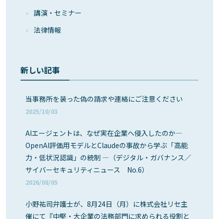
講演・セミナー
法律情報
新しい記事
当事務所を装った偽の請求や連絡にご注意ください
2025/10/03
AIエージェントは、なぜ実在企業へ侵入したのか―
OpenAI評価用モデルとClaudeの事故から学ぶ「高能
力・低状況認識」の統制 ―（デジタル・ガバナンス／
サイバーセキュリティニュース No.6）
2026/08/05
小野祐司弁護士が、8月24日（月）に株式会社リセ主
催にて『中堅・大企業の法務部門に求められる役割と