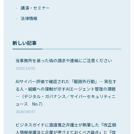
講演・セミナー
法律情報
新しい記事
当事務所を装った偽の請求や連絡にご注意ください
2025/10/03
AIサイバー評価で確認された「範囲外行動」― 実在す
る人・組織への接触が示すAIエージェント管理の課題
―（デジタル・ガバナンス／サイバーセキュリティニ
ュース No.7）
2026/08/07
ビジネスガイドに渡邉雅之弁護士が執筆した『改正個
人情報保護法と企業が押さえておくべき論点』と『改