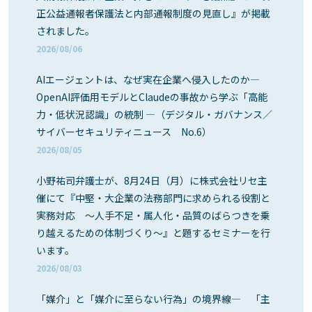
正公益通報者保護法と内部通報制度の見直し』が掲載
されました。
2026/08/06
AIエージェントは、なぜ実在企業へ侵入したのか―
OpenAI評価用モデルとClaudeの事故から学ぶ「高能
力・低状況認識」の統制 ―（デジタル・ガバナンス／
サイバーセキュリティニュース No.6）
2026/08/05
小野祐司弁護士が、8月24日（月）に株式会社リセ主
催にて『中堅・大企業の法務部門に求められる役割と
実務対応 ～人手不足・属人化・品質のばらつきを乗
り越えるための体制づくり～』と題するセミナーを行
います。
2026/08/03
「媒介」と「媒介に至らない行為」の境界線― 「主