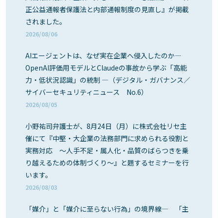
正公益通報者保護法と内部通報制度の見直し』が掲載
されました。
2026/08/06
AIエージェントは、なぜ実在企業へ侵入したのか―
OpenAI評価用モデルとClaudeの事故から学ぶ「高能
力・低状況認識」の統制 ―（デジタル・ガバナンス／
サイバーセキュリティニュース No.6）
2026/08/05
小野祐司弁護士が、8月24日（月）に株式会社リセ主
催にて『中堅・大企業の法務部門に求められる役割と
実務対応 ～人手不足・属人化・品質のばらつきを乗
り越えるための体制づくり～』と題するセミナーを行
います。
2026/08/03
「媒介」と「媒介に至らない行為」の境界線― 「主