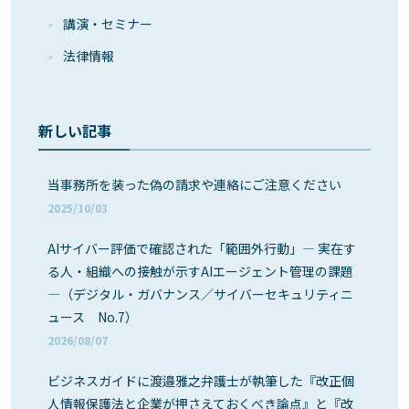
講演・セミナー
法律情報
新しい記事
当事務所を装った偽の請求や連絡にご注意ください
2025/10/03
AIサイバー評価で確認された「範囲外行動」― 実在す
る人・組織への接触が示すAIエージェント管理の課題
―（デジタル・ガバナンス／サイバーセキュリティニ
ュース No.7）
2026/08/07
ビジネスガイドに渡邉雅之弁護士が執筆した『改正個
人情報保護法と企業が押さえておくべき論点』と『改