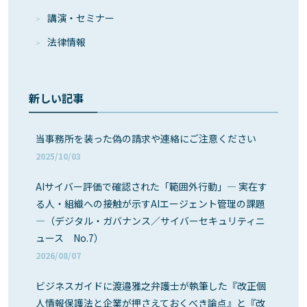
講演・セミナー
法律情報
新しい記事
当事務所を装った偽の請求や連絡にご注意ください
2025/10/03
AIサイバー評価で確認された「範囲外行動」― 実在す
る人・組織への接触が示すAIエージェント管理の課題
―（デジタル・ガバナンス／サイバーセキュリティニ
ュース No.7）
2026/08/07
ビジネスガイドに渡邉雅之弁護士が執筆した『改正個
人情報保護法と企業が押さえておくべき論点』と『改