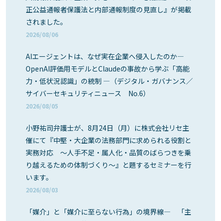
正公益通報者保護法と内部通報制度の見直し』が掲載
されました。
2026/08/06
AIエージェントは、なぜ実在企業へ侵入したのか―
OpenAI評価用モデルとClaudeの事故から学ぶ「高能
力・低状況認識」の統制 ―（デジタル・ガバナンス／
サイバーセキュリティニュース No.6）
2026/08/05
小野祐司弁護士が、8月24日（月）に株式会社リセ主
催にて『中堅・大企業の法務部門に求められる役割と
実務対応 ～人手不足・属人化・品質のばらつきを乗
り越えるための体制づくり～』と題するセミナーを行
います。
2026/08/03
「媒介」と「媒介に至らない行為」の境界線― 「主