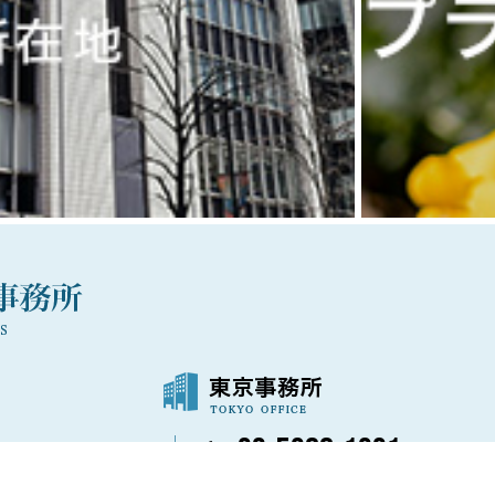
03-5288-1021
〒100-0006