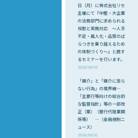
日（月）に株式会社リセ
主催にて『中堅・大企業
の法務部門に求められる
役割と実務対応 ～人手
不足・属人化・品質のば
らつきを乗り越えるため
の体制づくり～』と題す
るセミナーを行います。
2026/08/03
「媒介」と「媒介に至ら
ない行為」の境界線―
「主要行等向けの総合的
な監督指針」等の一部改
正（案）（銀行代理業関
係等） ―（金融規制ニ
ュース）
2026/08/01