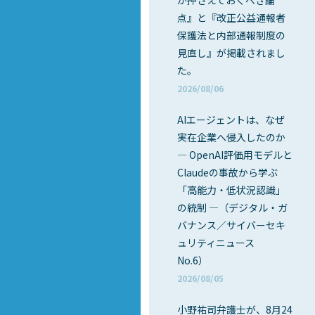
が押さえておくべき論
点』と『改正公益通報者
保護法と内部通報制度の
見直し』が掲載されまし
た。
2026/08/06
AIエージェントは、なぜ
実在企業へ侵入したのか
― OpenAI評価用モデルと
Claudeの事故から学ぶ
「高能力・低状況認識」
の統制 ―（デジタル・ガ
バナンス／サイバーセキ
ュリティニュース
No.6）
2026/08/05
小野祐司弁護士が、8月24