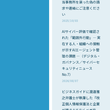
当事務所を装った偽の請
求や連絡にご注意くださ
い
2025/10/03
AIサイバー評価で確認さ
れた「範囲外行動」― 実
在する人・組織への接触
が示すAIエージェント管
理の課題 ―（デジタル・
ガバナンス／サイバーセ
キュリティニュース
No.7）
2026/08/07
ビジネスガイドに渡邉雅
之弁護士が執筆した『改
正個人情報保護法と企業