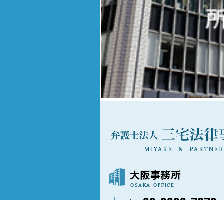
06-6202-7873
〒541-0042