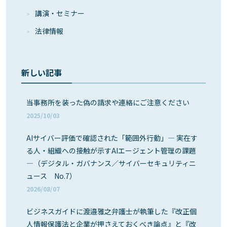
講演・セミナー
法律情報
新しい記事
当事務所を装った偽の請求や連絡にご注意ください
2025/10/03
AIサイバー評価で確認された「範囲外行動」― 実在す
る人・組織への接触が示すAIエージェント管理の課題
―（デジタル・ガバナンス／サイバーセキュリティニ
ュース No.7）
2026/08/07
ビジネスガイドに渡邉雅之弁護士が執筆した『改正個
人情報保護法と企業が押さえておくべき論点』と『改