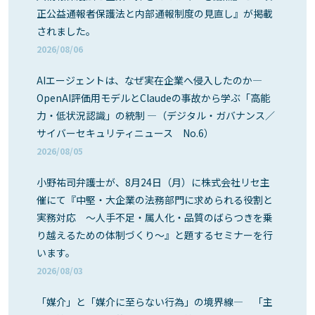
正公益通報者保護法と内部通報制度の見直し』が掲載
されました。
2026/08/06
AIエージェントは、なぜ実在企業へ侵入したのか―
OpenAI評価用モデルとClaudeの事故から学ぶ「高能
力・低状況認識」の統制 ―（デジタル・ガバナンス／
サイバーセキュリティニュース No.6）
2026/08/05
小野祐司弁護士が、8月24日（月）に株式会社リセ主
催にて『中堅・大企業の法務部門に求められる役割と
実務対応 ～人手不足・属人化・品質のばらつきを乗
り越えるための体制づくり～』と題するセミナーを行
います。
2026/08/03
「媒介」と「媒介に至らない行為」の境界線― 「主