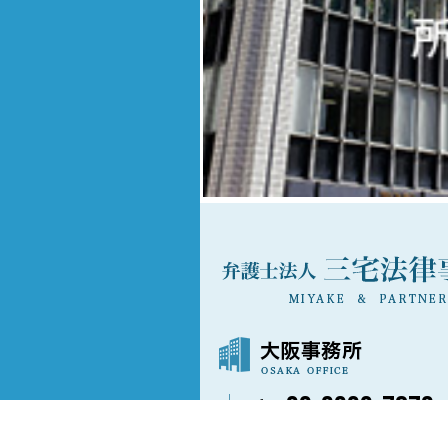
06-6202-7873
〒541-0042