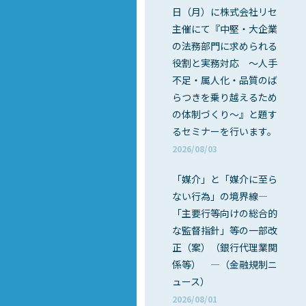
日（月）に株式会社リセ
主催にて『中堅・大企業
の法務部門に求められる
役割と実務対応 ～人手
不足・属人化・品質のば
らつきを乗り越えるため
の体制づくり～』と題す
るセミナーを行います。
2026/08/03
「媒介」と「媒介に至ら
ない行為」の境界線―
「主要行等向けの総合的
な監督指針」等の一部改
正（案）（銀行代理業関
係等） ―（金融規制ニ
ュース）
2026/08/01