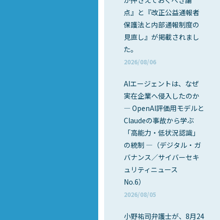
が押さえておくべき論
点』と『改正公益通報者
保護法と内部通報制度の
見直し』が掲載されまし
た。
2026/08/06
AIエージェントは、なぜ
実在企業へ侵入したのか
― OpenAI評価用モデルと
Claudeの事故から学ぶ
「高能力・低状況認識」
の統制 ―（デジタル・ガ
バナンス／サイバーセキ
ュリティニュース
No.6）
2026/08/05
小野祐司弁護士が、8月24