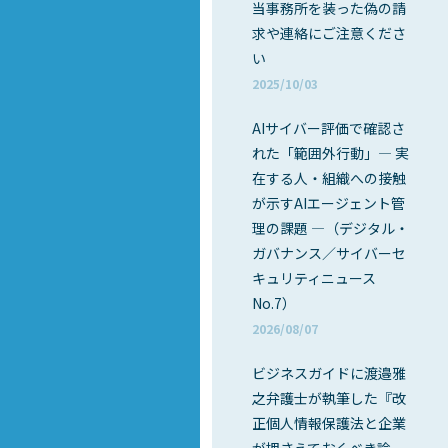
当事務所を装った偽の請
求や連絡にご注意くださ
い
2025/10/03
AIサイバー評価で確認さ
れた「範囲外行動」― 実
在する人・組織への接触
が示すAIエージェント管
理の課題 ―（デジタル・
ガバナンス／サイバーセ
キュリティニュース
No.7）
2026/08/07
ビジネスガイドに渡邉雅
之弁護士が執筆した『改
正個人情報保護法と企業