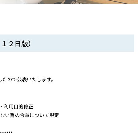
月１２日版）
したので公表いたします。
・利用目的修正
しない旨の合意について規定
******