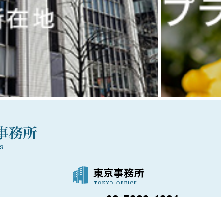
03-5288-1021
〒100-0006