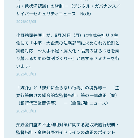
力・低状況認識」の統制 ―（デジタル・ガバナンス／
サイバーセキュリティニュース No.6）
2026/08/05
小野祐司弁護士が、8月24日（月）に株式会社リセ主
催にて『中堅・大企業の法務部門に求められる役割と
実務対応 ～人手不足・属人化・品質のばらつきを乗
り越えるための体制づくり～』と題するセミナーを行
います。
2026/08/03
「媒介」と「媒介に至らない行為」の境界線― 「主
要行等向けの総合的な監督指針」等の一部改正（案）
（銀行代理業関係等） ―（金融規制ニュース）
2026/08/01
預貯金口座の不正利用対策に関する犯収法施行規則・
監督指針・金融分野ガイドラインの改正のポイント