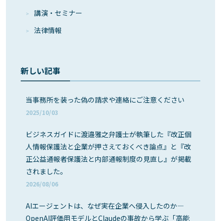
講演・セミナー
法律情報
新しい記事
当事務所を装った偽の請求や連絡にご注意ください
2025/10/03
ビジネスガイドに渡邉雅之弁護士が執筆した『改正個
人情報保護法と企業が押さえておくべき論点』と『改
正公益通報者保護法と内部通報制度の見直し』が掲載
されました。
2026/08/06
AIエージェントは、なぜ実在企業へ侵入したのか―
OpenAI評価用モデルとClaudeの事故から学ぶ「高能