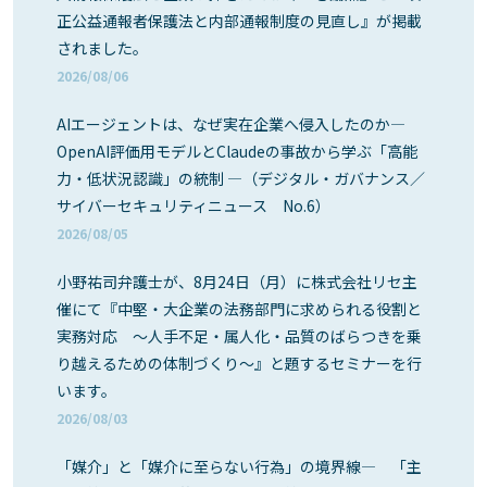
正公益通報者保護法と内部通報制度の見直し』が掲載
されました。
2026/08/06
AIエージェントは、なぜ実在企業へ侵入したのか―
OpenAI評価用モデルとClaudeの事故から学ぶ「高能
力・低状況認識」の統制 ―（デジタル・ガバナンス／
サイバーセキュリティニュース No.6）
2026/08/05
小野祐司弁護士が、8月24日（月）に株式会社リセ主
催にて『中堅・大企業の法務部門に求められる役割と
実務対応 ～人手不足・属人化・品質のばらつきを乗
り越えるための体制づくり～』と題するセミナーを行
います。
2026/08/03
「媒介」と「媒介に至らない行為」の境界線― 「主