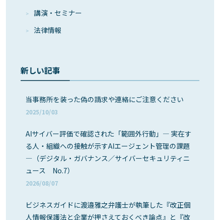
講演・セミナー
法律情報
新しい記事
当事務所を装った偽の請求や連絡にご注意ください
2025/10/03
AIサイバー評価で確認された「範囲外行動」― 実在す
る人・組織への接触が示すAIエージェント管理の課題
―（デジタル・ガバナンス／サイバーセキュリティニ
ュース No.7）
2026/08/07
ビジネスガイドに渡邉雅之弁護士が執筆した『改正個
人情報保護法と企業が押さえておくべき論点』と『改