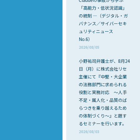
Claudeの事故から学ぶ
「高能力・低状況認識」
の統制 ―（デジタル・ガ
バナンス／サイバーセキ
ュリティニュース
No.6）
2026/08/05
小野祐司弁護士が、8月24
日（月）に株式会社リセ
主催にて『中堅・大企業
の法務部門に求められる
役割と実務対応 ～人手
不足・属人化・品質のば
らつきを乗り越えるため
の体制づくり～』と題す
るセミナーを行います。
2026/08/03