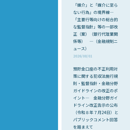
「媒介」と「媒介に至ら
ない行為」の境界線―
「主要行等向けの総合的
な監督指針」等の一部改
正（案）（銀行代理業関
係等） ―（金融規制ニ
ュース）
2026/08/01
預貯金口座の不正利用対
策に関する犯収法施行規
則・監督指針・金融分野
ガイドラインの改正のポ
イント― 金融分野ガイ
ドライン改正告示の公布
（令和８年７月24日）と
パブリックコメント回答
を踏まえて