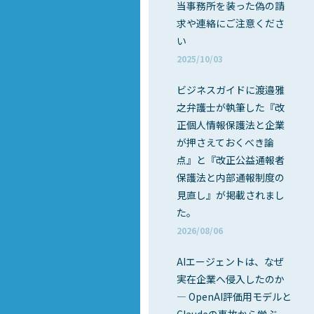
当事務所を装った偽の請
求や連絡にご注意くださ
い
2025/10/03
ビジネスガイドに渡邉雅
之弁護士が執筆した『改
正個人情報保護法と企業
が押さえておくべき論
点』と『改正公益通報者
保護法と内部通報制度の
見直し』が掲載されまし
た。
2026/08/06
AIエージェントは、なぜ
実在企業へ侵入したのか
― OpenAI評価用モデルと