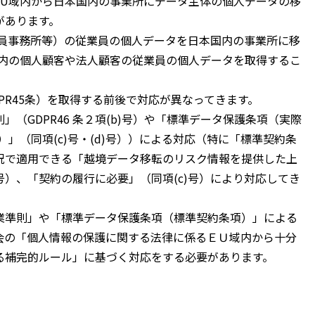
EU域内から日本国内の事業所にデータ主体の個人データの移
があります。
員事務所等）の従業員の個人データを日本国内の事業所に移
域内の個人顧客や法人顧客の従業員の個人データを取得するこ
R45条）を取得する前後で対応が異なってきます。
GDPR46 条２項(b)号）や「標準データ保護条項（実際
」（同項(c)号・(d)号））による対応（特に「標準契約条
況で適用できる「越境データ移転のリスク情報を提供した上
)号）、「契約の履行に必要」（同項(c)号）により対応してき
準則」や「標準データ保護条項（標準契約条項）」による
会の「個人情報の保護に関する法律に係るＥＵ域内から十分
る補完的ルール」に基づく対応をする必要があります。