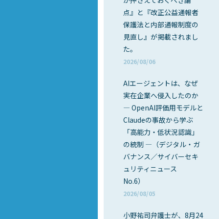
が押さえておくべき論
点』と『改正公益通報者
保護法と内部通報制度の
見直し』が掲載されまし
た。
2026/08/06
AIエージェントは、なぜ
実在企業へ侵入したのか
― OpenAI評価用モデルと
Claudeの事故から学ぶ
「高能力・低状況認識」
の統制 ―（デジタル・ガ
バナンス／サイバーセキ
ュリティニュース
No.6）
2026/08/05
小野祐司弁護士が、8月24