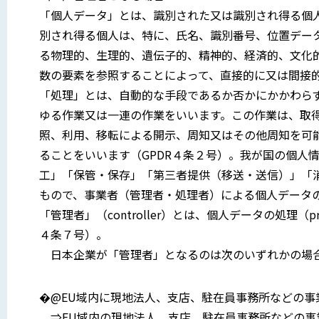
「個人データ」とは、識別された又は識別され得る個
別され得る個人は、特に、氏名、識別番号、位置デー
る物理的、生理的、遺伝子的、精神的、経済的、文化
数の要素を参照することによって、直接的に又は間接的
「処理」とは、自動的な手段であるか否かにかかわら
ゆる作業又は一連の作業をいいます。この作業は、取
照、利用、移転による開示、周知又はその他周知を可
ることをいいます（GPDR４条２号）。我が国の個人
工」「保管・保存」「第三者提供（移送・送信）」「
もので、事業者（管理者・処理者）による個人データ
「管理者」（controller）とは、個人データの処理（p
４条７号）。
日本企業が「管理者」となるのは次のいずれかの場
�@EU域内に現地法人、支店、駐在員事務所などの事
⇒EU域内の現地法人、支店、駐在員事務所などの事