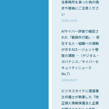
当事務所を装った偽の請
求や連絡にご注意くださ
い
2025/10/03
AIサイバー評価で確認さ
れた「範囲外行動」― 実
在する人・組織への接触
が示すAIエージェント管
理の課題 ―（デジタル・
ガバナンス／サイバーセ
キュリティニュース
No.7）
2026/08/07
ビジネスガイドに渡邉雅
之弁護士が執筆した『改
正個人情報保護法と企業