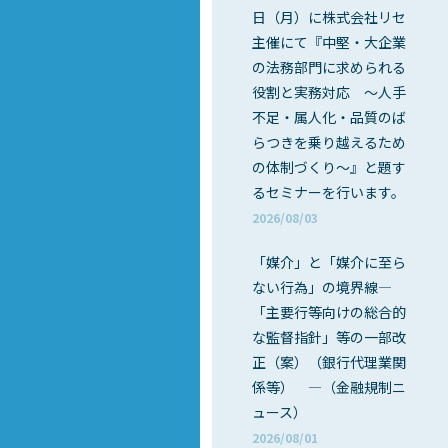
日（月）に株式会社リセ
主催にて『中堅・大企業
の法務部門に求められる
役割と実務対応 ～人手
不足・属人化・品質のば
らつきを乗り越えるため
の体制づくり～』と題す
るセミナーを行います。
2026/08/03
「媒介」と「媒介に至ら
ない行為」の境界線―
「主要行等向けの総合的
な監督指針」等の一部改
正（案）（銀行代理業関
係等） ―（金融規制ニ
ュース）
2026/08/01