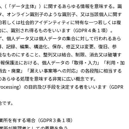
人（「データ主体」）に関するあらゆる情報を意味する。識
タ、オンライン識別子のような識別子、又は当該個人に関す
的若しくは社会的アイデンティティに特有な一つ若しくは複
に、識別され得るものをいいます（GDPR４条１項）。
ず、個人データ又は個人データの集合に対して行われるあら
得、記録、編集、構造化、保存、修正又は変更、復旧、参
能なものにすること、整列又は結合、制限、消去又は破壊す
情報保護法における、個人データの「取得・入力」「利用・加
消去・廃棄」「漏えい事案等への対応」の各段階に相当する
のあらゆる処理を意味する非常に広い概念です。
rocessing）の目的及び手段を決定する者をいいます（GDPR
合です。
業所を有する場合（GDPR３条１項）
業所が管理者としての義務を負う。