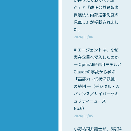
が押さえておくべき論
点』と『改正公益通報者
保護法と内部通報制度の
見直し』が掲載されまし
た。
2026/08/06
AIエージェントは、なぜ
実在企業へ侵入したのか
― OpenAI評価用モデルと
Claudeの事故から学ぶ
「高能力・低状況認識」
の統制 ―（デジタル・ガ
バナンス／サイバーセキ
ュリティニュース
No.6）
2026/08/05
小野祐司弁護士が、8月24