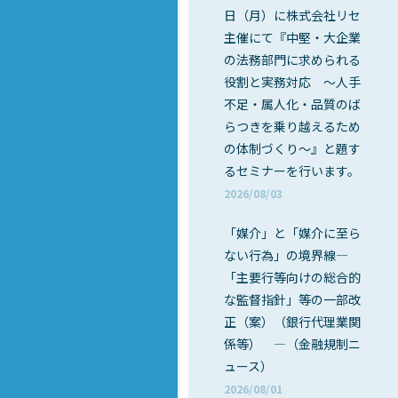
日（月）に株式会社リセ
主催にて『中堅・大企業
の法務部門に求められる
役割と実務対応 ～人手
不足・属人化・品質のば
らつきを乗り越えるため
の体制づくり～』と題す
るセミナーを行います。
2026/08/03
「媒介」と「媒介に至ら
ない行為」の境界線―
「主要行等向けの総合的
な監督指針」等の一部改
正（案）（銀行代理業関
係等） ―（金融規制ニ
ュース）
2026/08/01