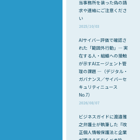
当事務所を装った偽の請
求や連絡にご注意くださ
い
2025/10/03
AIサイバー評価で確認さ
れた「範囲外行動」― 実
在する人・組織への接触
が示すAIエージェント管
理の課題 ―（デジタル・
ガバナンス／サイバーセ
キュリティニュース
No.7）
2026/08/07
ビジネスガイドに渡邉雅
之弁護士が執筆した『改
正個人情報保護法と企業