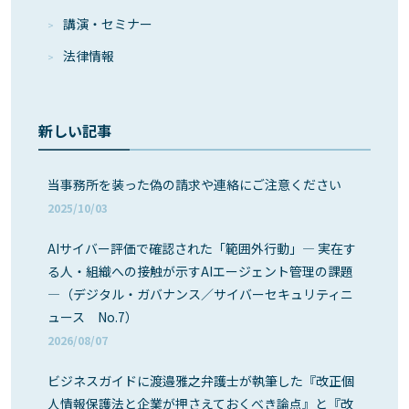
講演・セミナー
法律情報
新しい記事
当事務所を装った偽の請求や連絡にご注意ください
2025/10/03
AIサイバー評価で確認された「範囲外行動」― 実在す
る人・組織への接触が示すAIエージェント管理の課題
―（デジタル・ガバナンス／サイバーセキュリティニ
ュース No.7）
2026/08/07
ビジネスガイドに渡邉雅之弁護士が執筆した『改正個
人情報保護法と企業が押さえておくべき論点』と『改