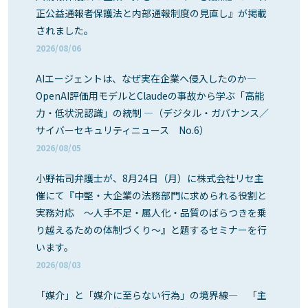
正公益通報者保護法と内部通報制度の見直し』が掲載
されました。
2026/08/06
AIエージェントは、なぜ実在企業へ侵入したのか―
OpenAI評価用モデルとClaudeの事故から学ぶ「高能
力・低状況認識」の統制 ―（デジタル・ガバナンス／
サイバーセキュリティニュース No.6）
2026/08/05
小野祐司弁護士が、8月24日（月）に株式会社リセ主
催にて『中堅・大企業の法務部門に求められる役割と
実務対応 ～人手不足・属人化・品質のばらつきを乗
り越えるための体制づくり～』と題するセミナーを行
います。
2026/08/03
「媒介」と「媒介に至らない行為」の境界線― 「主