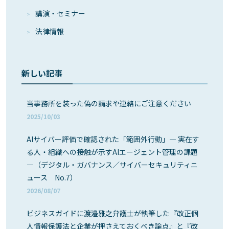
講演・セミナー
法律情報
新しい記事
当事務所を装った偽の請求や連絡にご注意ください
2025/10/03
AIサイバー評価で確認された「範囲外行動」― 実在す
る人・組織への接触が示すAIエージェント管理の課題
―（デジタル・ガバナンス／サイバーセキュリティニ
ュース No.7）
2026/08/07
ビジネスガイドに渡邉雅之弁護士が執筆した『改正個
人情報保護法と企業が押さえておくべき論点』と『改