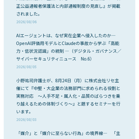
正公益通報者保護法と内部通報制度の見直し』が掲載
されました。
2026/08/06
AIエージェントは、なぜ実在企業へ侵入したのか―
OpenAI評価用モデルとClaudeの事故から学ぶ「高能
力・低状況認識」の統制 ―（デジタル・ガバナンス／
サイバーセキュリティニュース No.6）
2026/08/05
小野祐司弁護士が、8月24日（月）に株式会社リセ主
催にて『中堅・大企業の法務部門に求められる役割と
実務対応 ～人手不足・属人化・品質のばらつきを乗
り越えるための体制づくり～』と題するセミナーを行
います。
2026/08/03
「媒介」と「媒介に至らない行為」の境界線― 「主