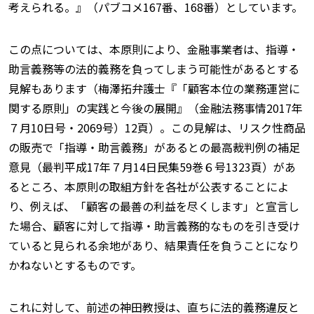
考えられる。』（パブコメ167番、168番）としています。
この点については、本原則により、金融事業者は、指導・
助言義務等の法的義務を負ってしまう可能性があるとする
見解もあります（梅澤拓弁護士『「顧客本位の業務運営に
関する原則」の実践と今後の展開』（金融法務事情2017年
７月10日号・2069号）12頁）。この見解は、リスク性商品
の販売で「指導・助言義務」があるとの最高裁判例の補足
意見（最判平成17年７月14日民集59巻６号1323頁）があ
るところ、本原則の取組方針を各社が公表することによ
り、例えば、「顧客の最善の利益を尽くします」と宣言し
た場合、顧客に対して指導・助言義務的なものを引き受け
ていると見られる余地があり、結果責任を負うことになり
かねないとするものです。
これに対して、前述の神田教授は、直ちに法的義務違反と