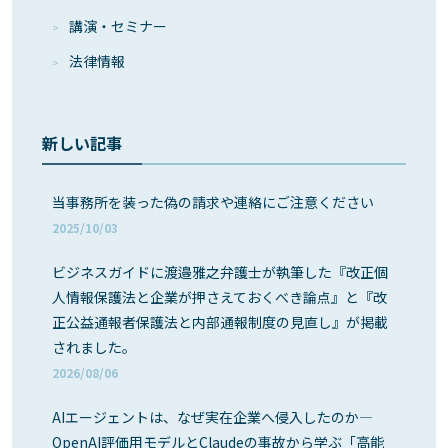
講演・セミナー
法律情報
新しい記事
当事務所を装った偽の請求や連絡にご注意ください
2025/10/03
ビジネスガイドに渡邉雅之弁護士が執筆した『改正個
人情報保護法と企業が押さえておくべき論点』と『改
正公益通報者保護法と内部通報制度の見直し』が掲載
されました。
2026/08/06
AIエージェントは、なぜ実在企業へ侵入したのか―
OpenAI評価用モデルとClaudeの事故から学ぶ「高能