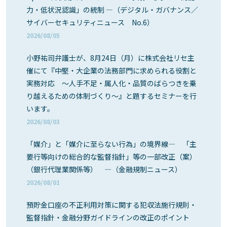
力・低状況認識」の統制 ―（デジタル・ガバナンス／
サイバーセキュリティニュース No.6）
2026/08/05
小野祐司弁護士が、8月24日（月）に株式会社リセ主
催にて『中堅・大企業の法務部門に求められる役割と
実務対応 ～人手不足・属人化・品質のばらつきを乗
り越えるための体制づくり～』と題するセミナーを行
います。
2026/08/03
「媒介」と「媒介に至らない行為」の境界線― 「主
要行等向けの総合的な監督指針」等の一部改正（案）
（銀行代理業関係等） ―（金融規制ニュース）
2026/08/01
預貯金口座の不正利用対策に関する犯収法施行規則・
監督指針・金融分野ガイドラインの改正のポイント