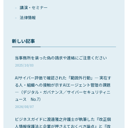
講演・セミナー
法律情報
新しい記事
当事務所を装った偽の請求や連絡にご注意ください
2025/10/03
AIサイバー評価で確認された「範囲外行動」― 実在す
る人・組織への接触が示すAIエージェント管理の課題
―（デジタル・ガバナンス／サイバーセキュリティニ
ュース No.7）
2026/08/07
ビジネスガイドに渡邉雅之弁護士が執筆した『改正個
人情報保護法と企業が押さえておくべき論点』と『改