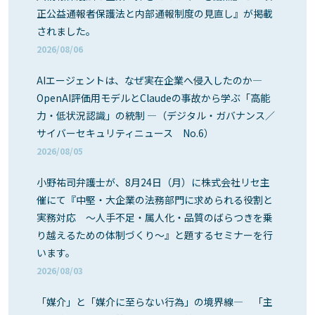
正公益通報者保護法と内部通報制度の見直し』が掲載
されました。
2026/08/06
AIエージェントは、なぜ実在企業へ侵入したのか―
OpenAI評価用モデルとClaudeの事故から学ぶ「高能
力・低状況認識」の統制 ―（デジタル・ガバナンス／
サイバーセキュリティニュース No.6）
2026/08/05
小野祐司弁護士が、8月24日（月）に株式会社リセ主
催にて『中堅・大企業の法務部門に求められる役割と
実務対応 ～人手不足・属人化・品質のばらつきを乗
り越えるための体制づくり～』と題するセミナーを行
います。
2026/08/03
「媒介」と「媒介に至らない行為」の境界線― 「主