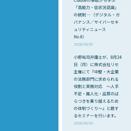
Claudeの事故から学ぶ
「高能力・低状況認識」
の統制 ―（デジタル・ガ
バナンス／サイバーセキ
ュリティニュース
No.6）
2026/08/05
小野祐司弁護士が、8月24
日（月）に株式会社リセ
主催にて『中堅・大企業
の法務部門に求められる
役割と実務対応 ～人手
不足・属人化・品質のば
らつきを乗り越えるため
の体制づくり～』と題す
るセミナーを行います。
2026/08/03