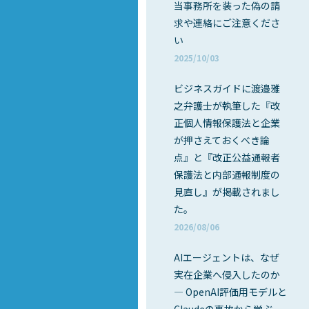
当事務所を装った偽の請
求や連絡にご注意くださ
い
2025/10/03
ビジネスガイドに渡邉雅
之弁護士が執筆した『改
正個人情報保護法と企業
が押さえておくべき論
点』と『改正公益通報者
保護法と内部通報制度の
見直し』が掲載されまし
た。
2026/08/06
AIエージェントは、なぜ
実在企業へ侵入したのか
― OpenAI評価用モデルと