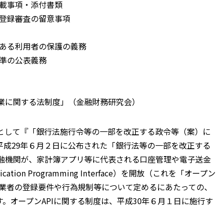
記載事項・添付書類
・登録審査の留意事項
がある利用者の保護の義務
基準の公表義務
行業に関する法制度」（金融財務研究会）
として『「銀行法施行令等の一部を改正する政令等（案）に
平成29年６月２日に公布された「銀行法等の一部を改正する
金融機関が、家計簿アプリ等に代表される口座管理や電子送金
on Programming Interface）を開放（これを「オープン
行業者の登録要件や行為規制等について定めるにあたっての、
。オープンAPIに関する制度は、平成30年６月１日に施行す