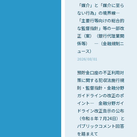
「媒介」と「媒介に至ら
ない行為」の境界線―
「主要行等向けの総合的
な監督指針」等の一部改
正（案）（銀行代理業関
係等） ―（金融規制ニ
ュース）
2026/08/01
預貯金口座の不正利用対
策に関する犯収法施行規
則・監督指針・金融分野
ガイドラインの改正のポ
イント― 金融分野ガイ
ドライン改正告示の公布
（令和８年７月24日）と
パブリックコメント回答
を踏まえて