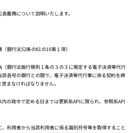
表義務について説明いたします。
銀行法52条の61の10第１項）
（銀行法施行規則１条の３の３に規定する電子決済等代行
当該各号の銀行との間で、電子決済等代行業に係る契約を締
を営まなければなりません。
の政令で定める日までは更新系APIに限られ、参照系API
、利用者から当該利用者に係る識別符号等を取得すること