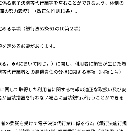
に係る電子決済等代行業等を営むことができるよう、体制の
整備の努力義務）（改正法附則11条）。
る事項（銀行法52条61の10第２項）
項を定める必要があります。
限る。�Aにおいて同じ。）に関し、利用者に損害が生じた場
済等代行業者との賠償責任の分担に関する事項（同項１号）
務に関して取得した利用者に関する情報の適正な取扱い及び安
者が当該措置を行わない場合に当該銀行が行うことができる
託者の委託を受けて電子決済代行業に係る行為（銀行法施行規