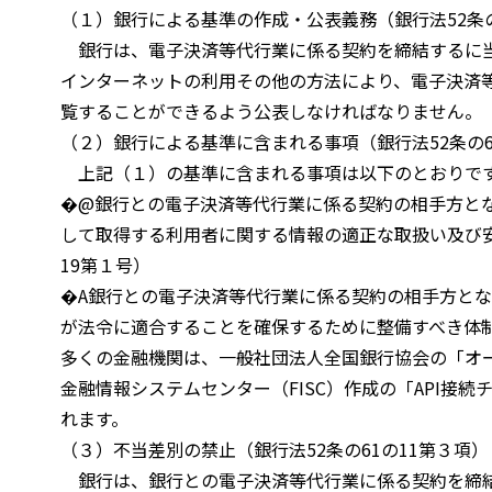
（１）銀行による基準の作成・公表義務（銀行法52条の6
銀行は、電子決済等代行業に係る契約を締結するに当
インターネットの利用その他の方法により、電子決済
覧することができるよう公表しなければなりません。
（２）銀行による基準に含まれる事項（銀行法52条の61
上記（１）の基準に含まれる事項は以下のとおりで
�@銀行との電子決済等代行業に係る契約の相手方と
して取得する利用者に関する情報の適正な取扱い及び安
19第１号）
�A銀行との電子決済等代行業に係る契約の相手方と
が法令に適合することを確保するために整備すべき体
多くの金融機関は、一般社団法人全国銀行協会の「オー
金融情報システムセンター（FISC）作成の「API接
れます。
（３）不当差別の禁止（銀行法52条の61の11第３項）
銀行は、銀行との電子決済等代行業に係る契約を締結