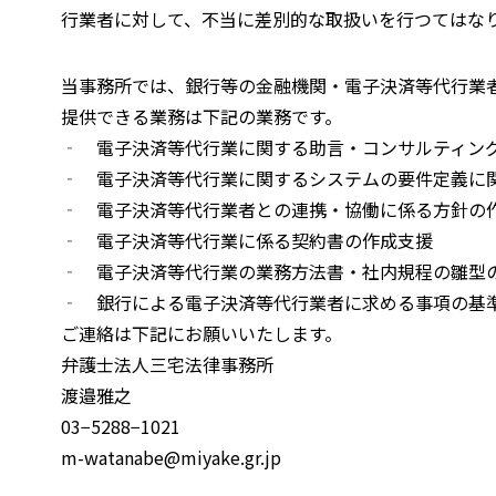
行業者に対して、不当に差別的な取扱いを行つてはな
当事務所では、銀行等の金融機関・電子決済等代行業者
提供できる業務は下記の業務です。
‐ 電子決済等代行業に関する助言・コンサルティン
‐ 電子決済等代行業に関するシステムの要件定義に
‐ 電子決済等代行業者との連携・協働に係る方針の
‐ 電子決済等代行業に係る契約書の作成支援
‐ 電子決済等代行業の業務方法書・社内規程の雛型
‐ 銀行による電子決済等代行業者に求める事項の基
ご連絡は下記にお願いいたします。
弁護士法人三宅法律事務所
渡邉雅之
03−5288−1021
m-watanabe@miyake.gr.jp