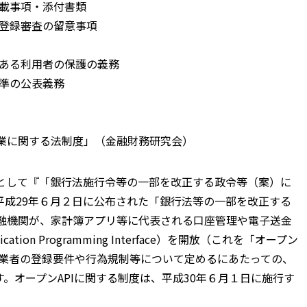
記載事項・添付書類
・登録審査の留意事項
がある利用者の保護の義務
基準の公表義務
行業に関する法制度」（金融財務研究会）
として『「銀行法施行令等の一部を改正する政令等（案）に
平成29年６月２日に公布された「銀行法等の一部を改正する
金融機関が、家計簿アプリ等に代表される口座管理や電子送金
on Programming Interface）を開放（これを「オープン
行業者の登録要件や行為規制等について定めるにあたっての、
。オープンAPIに関する制度は、平成30年６月１日に施行す