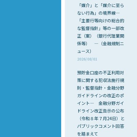
「媒介」と「媒介に至ら
ない行為」の境界線―
「主要行等向けの総合的
な監督指針」等の一部改
正（案）（銀行代理業関
係等） ―（金融規制ニ
ュース）
2026/08/01
預貯金口座の不正利用対
策に関する犯収法施行規
則・監督指針・金融分野
ガイドラインの改正のポ
イント― 金融分野ガイ
ドライン改正告示の公布
（令和８年７月24日）と
パブリックコメント回答
を踏まえて