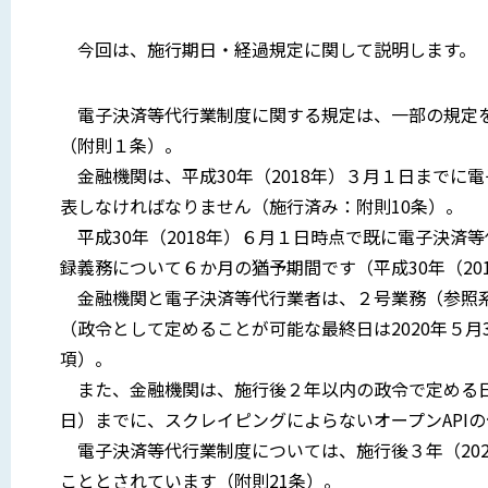
今回は、施行期日・経過規定に関して説明します。
電子決済等代行業制度に関する規定は、一部の規定を除
（附則１条）。
金融機関は、平成30年（2018年）３月１日までに
表しなければなりません（施行済み：附則10条）。
平成30年（2018年）６月１日時点で既に電子決済等
録義務について６か月の猶予期間です（平成30年（20
金融機関と電子決済等代行業者は、２号業務（参照系
（政令として定めることが可能な最終日は2020年５
項）。
また、金融機関は、施行後２年以内の政令で定める日（
日）までに、スクレイピングによらないオープンAPI
電子決済等代行業制度については、施行後３年（202
こととされています（附則21条）。