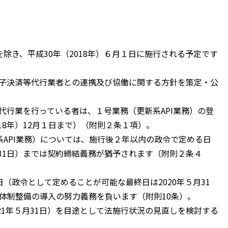
き、平成30年（2018年）６月１日に施行される予定です
電子決済等代行業者との連携及び協働に関する方針を策定・公
代行業を行っている者は、１号業務（更新系API業務）の登
18年）12月１日まで）（附則２条１項）。
API業務）については、施行後２年以内の政令で定める日
月31日）までは契約締結義務が猶予されます（附則２条４
政令として定めることが可能な最終日は2020年５月31
の体制整備の導入の努力義務を負います（附則10条）。
1年５月31日）を目途として法施行状況の見直しを検討する