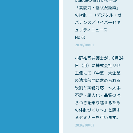
Claudeの事故から学ぶ
「高能力・低状況認識」
の統制 ―（デジタル・ガ
バナンス／サイバーセキ
ュリティニュース
No.6）
2026/08/05
小野祐司弁護士が、8月24
日（月）に株式会社リセ
主催にて『中堅・大企業
の法務部門に求められる
役割と実務対応 ～人手
不足・属人化・品質のば
らつきを乗り越えるため
の体制づくり～』と題す
るセミナーを行います。
2026/08/03