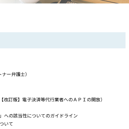
トナー弁護士）
究会No3：【改訂版】電子決済等代行業者へのＡＰＩの開放）
業」への該当性についてのガイドライン
について