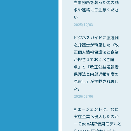
当事務所を装った偽の請
求や連絡にご注意くださ
い
2025/10/03
ビジネスガイドに渡邉雅
之弁護士が執筆した『改
正個人情報保護法と企業
が押さえておくべき論
点』と『改正公益通報者
保護法と内部通報制度の
見直し』が掲載されまし
た。
2026/08/06
AIエージェントは、なぜ
実在企業へ侵入したのか
― OpenAI評価用モデルと