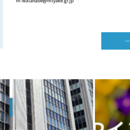
m-watanabe@miyake.gr.jp
一