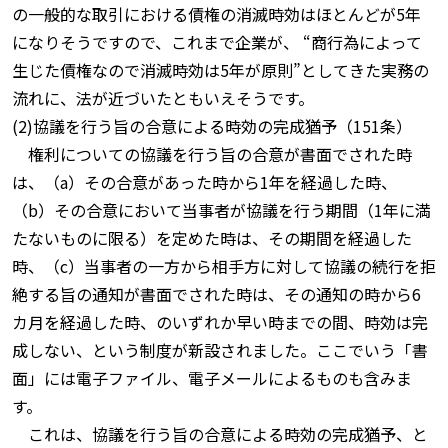
の一般的な取引における債権の消滅時効はほとんどが5年
になりそうですので、これまで企業が、 “商行為によって
生じた債権なので消滅時効は5年が原則”としてきた実務の
流れに、法が近づいたともいえそうです。
(2)協議を行う旨の合意による時効の完成猶予（151条）
権利についての協議を行う旨の合意が書面でされた時
は、（a）その合意があった時から1年を経過した時、
（b）その合意において当事者が協議を行う期間（1年に満
たないものに限る）を定めた時は、その期間を経過した
時、（c）当事者の一方から相手方に対して協議の続行を拒
絶する旨の通知が書面でされた時は、その通知の時から6
カ月を経過した時、のいずれか早い時までの間、時効は完
成しない、という制度が新設されました。ここでいう「書
面」には電子ファイル、電子メールによるものも含みま
す。
これは、協議を行う旨の合意による時効の完成猶予、と