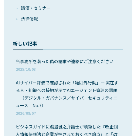
講演・セミナー
法律情報
新しい記事
当事務所を装った偽の請求や連絡にご注意ください
2025/10/03
AIサイバー評価で確認された「範囲外行動」― 実在す
る人・組織への接触が示すAIエージェント管理の課題
―（デジタル・ガバナンス／サイバーセキュリティニ
ュース No.7）
2026/08/07
ビジネスガイドに渡邉雅之弁護士が執筆した『改正個
人情報保護法と企業が押さえておくべき論点』と『改