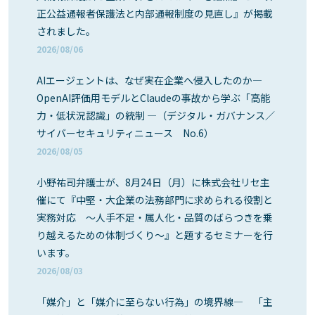
正公益通報者保護法と内部通報制度の見直し』が掲載
されました。
2026/08/06
AIエージェントは、なぜ実在企業へ侵入したのか―
OpenAI評価用モデルとClaudeの事故から学ぶ「高能
力・低状況認識」の統制 ―（デジタル・ガバナンス／
サイバーセキュリティニュース No.6）
2026/08/05
小野祐司弁護士が、8月24日（月）に株式会社リセ主
催にて『中堅・大企業の法務部門に求められる役割と
実務対応 ～人手不足・属人化・品質のばらつきを乗
り越えるための体制づくり～』と題するセミナーを行
います。
2026/08/03
「媒介」と「媒介に至らない行為」の境界線― 「主