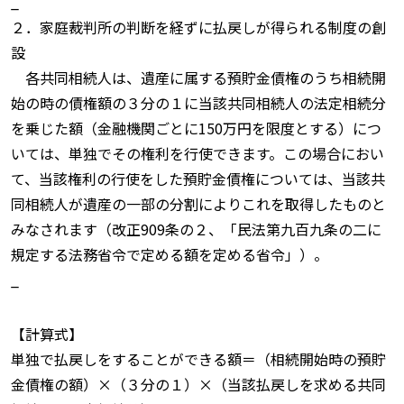
_
２．家庭裁判所の判断を経ずに払戻しが得られる制度の創
設
各共同相続人は、遺産に属する預貯金債権のうち相続開
始の時の債権額の３分の１に当該共同相続人の法定相続分
を乗じた額（金融機関ごとに150万円を限度とする）につ
いては、単独でその権利を行使できます。この場合におい
て、当該権利の行使をした預貯金債権については、当該共
同相続人が遺産の一部の分割によりこれを取得したものと
みなされます（改正909条の２、「民法第九百九条の二に
規定する法務省令で定める額を定める省令」）。
_
【計算式】
単独で払戻しをすることができる額＝（相続開始時の預貯
金債権の額）×（３分の１）×（当該払戻しを求める共同