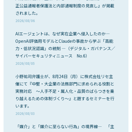
正公益通報者保護法と内部通報制度の見直し』が掲載
されました。
2026/08/06
AIエージェントは、なぜ実在企業へ侵入したのか―
OpenAI評価用モデルとClaudeの事故から学ぶ「高能
力・低状況認識」の統制 ―（デジタル・ガバナンス／
サイバーセキュリティニュース No.6）
2026/08/05
小野祐司弁護士が、8月24日（月）に株式会社リセ主
催にて『中堅・大企業の法務部門に求められる役割と
実務対応 ～人手不足・属人化・品質のばらつきを乗
り越えるための体制づくり～』と題するセミナーを行
います。
2026/08/03
「媒介」と「媒介に至らない行為」の境界線― 「主