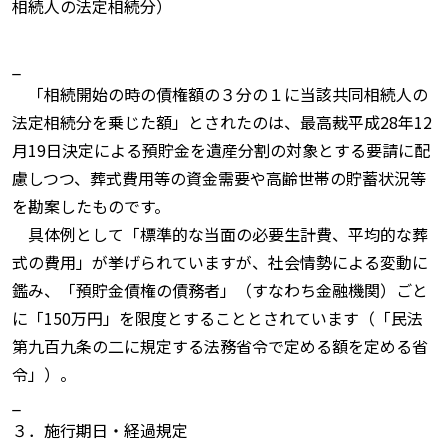
相続人の法定相続分）
_
「相続開始の時の債権額の３分の１に当該共同相続人の
法定相続分を乗じた額」とされたのは、最高裁平成28年12
月19日決定による預貯金を遺産分割の対象とする要請に配
慮しつつ、葬式費用等の資金需要や高齢世帯の貯蓄状況等
を勘案したものです。
具体例として「標準的な当面の必要生計費、平均的な葬
式の費用」が挙げられていますが、社会情勢による変動に
鑑み、「預貯金債権の債務者」（すなわち金融機関）ごと
に「150万円」を限度とすることとされています（「民法
第九百九条の二に規定する法務省令で定める額を定める省
令」）。
_
３．施行期日・経過規定