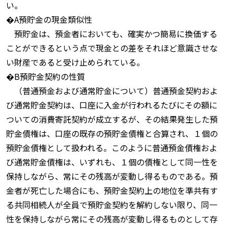
い。
�A預貯金の現金類似性
預貯金は、預金者においても、確実かつ簡易に換価する
ことができるという点で現金との差をそれほど意識させな
い財産であると受け止められている。
�B預貯金契約の性質
（普通預金および通常貯金について）普通預金契約およ
び通常貯金契約は、口座に入金が行われるたびにその額に
ついての消費寄託契約が成立するが、その結果発生した預
貯金債権は、口座の既存の預貯金債権と合算され、１個の
預貯金債権として扱われる。このように普通預金債権およ
び通常貯金債権は、いずれも、１個の債権として同一性を
保持しながら、常にその残高が変動し得るものである。預
金者が死亡した場合にも、預貯金契約上の地位を準共有す
る共同相続人が全員で預貯金契約を解約しない限り、同一
性を保持しながら常にその残高が変動し得るものとして存