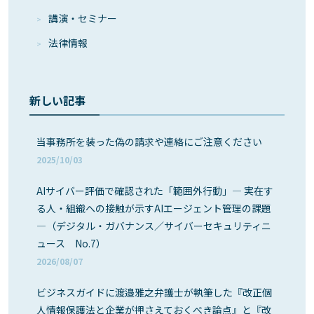
講演・セミナー
法律情報
新しい記事
当事務所を装った偽の請求や連絡にご注意ください
2025/10/03
AIサイバー評価で確認された「範囲外行動」― 実在す
る人・組織への接触が示すAIエージェント管理の課題
―（デジタル・ガバナンス／サイバーセキュリティニ
ュース No.7）
2026/08/07
ビジネスガイドに渡邉雅之弁護士が執筆した『改正個
人情報保護法と企業が押さえておくべき論点』と『改