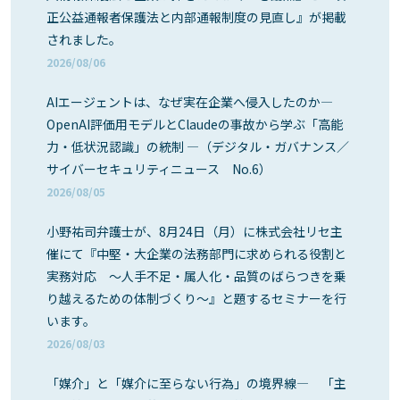
正公益通報者保護法と内部通報制度の見直し』が掲載
されました。
2026/08/06
AIエージェントは、なぜ実在企業へ侵入したのか―
OpenAI評価用モデルとClaudeの事故から学ぶ「高能
力・低状況認識」の統制 ―（デジタル・ガバナンス／
サイバーセキュリティニュース No.6）
2026/08/05
小野祐司弁護士が、8月24日（月）に株式会社リセ主
催にて『中堅・大企業の法務部門に求められる役割と
実務対応 ～人手不足・属人化・品質のばらつきを乗
り越えるための体制づくり～』と題するセミナーを行
います。
2026/08/03
「媒介」と「媒介に至らない行為」の境界線― 「主