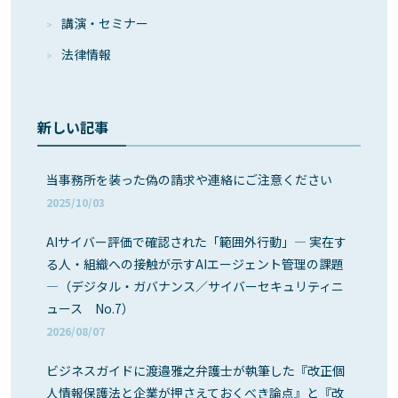
講演・セミナー
法律情報
新しい記事
当事務所を装った偽の請求や連絡にご注意ください
2025/10/03
AIサイバー評価で確認された「範囲外行動」― 実在す
る人・組織への接触が示すAIエージェント管理の課題
―（デジタル・ガバナンス／サイバーセキュリティニ
ュース No.7）
2026/08/07
ビジネスガイドに渡邉雅之弁護士が執筆した『改正個
人情報保護法と企業が押さえておくべき論点』と『改