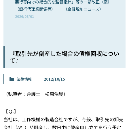
要行等向けの総合的な監督指針」等の一部改正（案）
（銀行代理業関係等） ―（金融規制ニュース）
2026/08/01
『取引先が倒産した場合の債権回収につい
て』
法律情報
2012/10/15
（執筆者：弁護士 松原浩晃）
【Ｑ.】
当社は、工作機械の製造会社ですが、今般、取引先の卸売
会社（A社）が倒産し、数日中に破産申し立てを行う予定